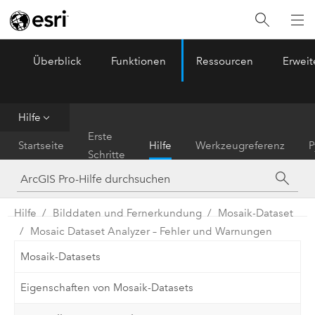
Überblick
Funktionen
Ressourcen
Erwei
ArcGIS Pro
Menu
Hilfe
Erste
Startseite
Hilfe
Werkzeugreferenz
P
Schritte
Hilfe
Bilddaten und Fernerkundung
Mosaik-Dataset
Mosaic Dataset Analyzer – Fehler und Warnungen
Mosaik-Datasets
Eigenschaften von Mosaik-Datasets