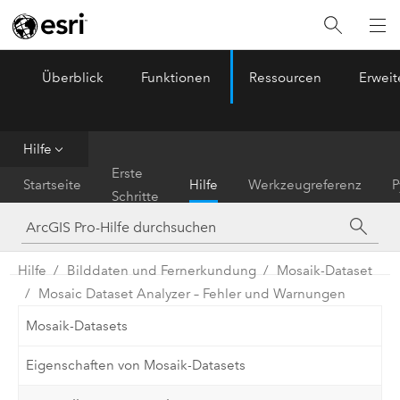
Überblick
Funktionen
Ressourcen
Erwei
ArcGIS Pro
Menu
Hilfe
Erste
Startseite
Hilfe
Werkzeugreferenz
P
Schritte
Hilfe
Bilddaten und Fernerkundung
Mosaik-Dataset
Mosaic Dataset Analyzer – Fehler und Warnungen
Mosaik-Datasets
Eigenschaften von Mosaik-Datasets