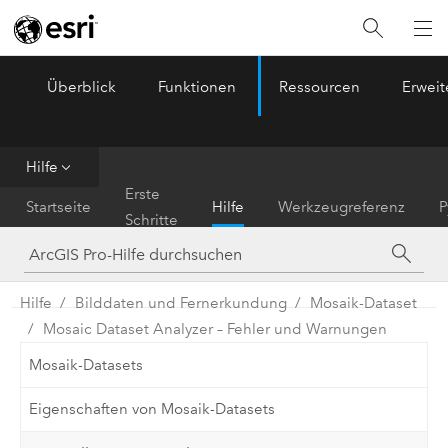
Überblick
Funktionen
Ressourcen
Erwei
ArcGIS Pro
Menu
Hilfe
Erste
Startseite
Hilfe
Werkzeugreferenz
P
Schritte
Hilfe
Bilddaten und Fernerkundung
Mosaik-Dataset
Mosaic Dataset Analyzer – Fehler und Warnungen
Mosaik-Datasets
Eigenschaften von Mosaik-Datasets