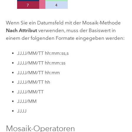
Wenn Sie ein Datumsfeld mit der Mosaik-Methode
Nach Attribut
verwenden, muss der Basiswert in
einem der folgenden Formate eingegeben werden:
JJJJ/MM/TT hh:mm:ss,s
JJJJ/MM/TT hh:mm:ss
JJJJ/MM/TT hh:mm
JJJJ/MM/TT hh
JJJJ/MM/TT
JJJJ/MM
JJJJ
Mosaik-Operatoren