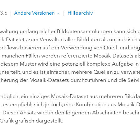
Umgeb
Geoinforma
 3.6
|
|
Hilfearchiv
Infrast
Andere Versionen
Alle Storys
rwaltung umfangreicher Bilddatensammlungen kann sich
k-Datasets zum Verwalten aller Bilddaten als unpraktisch 
rkflows basieren auf der Verwendung von Quell- und abg
In manchen Fällen werden referenzierte Mosaik-Datasets a
ei diesem Muster wird eine potenziell komplexe Aufgabe in
terteilt, und es ist einfacher, mehrere Quellen zu verwalt
icherung der Mosaik-Datasets durchzuführen und die Servi
r möglich, ein einziges Mosaik-Dataset aus mehreren Bil
n, es empfiehlt sich jedoch, eine Kombination aus Mosaik-D
 Dieser Ansatz wird in den folgenden Abschnitten beschr
rafik grafisch dargestellt.