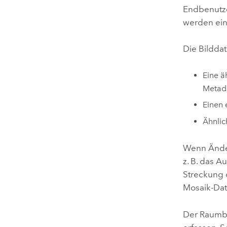
Endbenutze
werden ein
Die Bildda
Eine ä
Metad
Einen 
Ähnlic
Wenn Änder
z. B. das 
Streckung 
Mosaik-Data
Der Raumbe