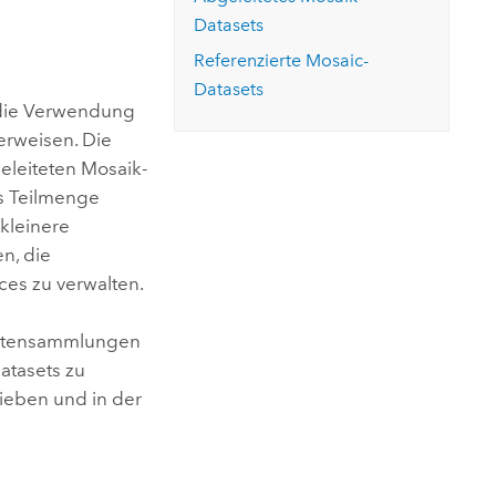
ungen.
aktivieren Sie eine kostenfreie Testversion.
Die Story lesen
Datasets
Den Kurs erkunden
tionen
rukturmanagement erkunden
ArcGIS Pro erkunden
Referenzierte Mosaic-
Datasets
 die Verwendung
erweisen. Die
eleiteten Mosaik-
ls Teilmenge
 kleinere
en, die
ces zu verwalten.
ddatensammlungen
atasets zu
ieben und in der