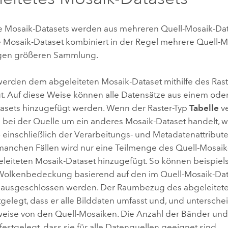
e Mosaik-Datasets werden aus mehreren Quell-Mosaik-Datas
e Mosaik-Dataset kombiniert in der Regel mehrere Quell-M
igen größeren Sammlung.
werden dem abgeleiteten Mosaik-Dataset mithilfe des Ras
t. Auf diese Weise können alle Datensätze aus einem ode
asets hinzugefügt werden. Wenn der Raster-Typ
Tabelle
v
h bei der Quelle um ein anderes Mosaik-Dataset handelt, w
 einschließlich der Verarbeitungs- und Metadatenattribute
n manchen Fällen wird nur eine Teilmenge des Quell-Mosaik
leiteten Mosaik-Dataset hinzugefügt. So können beispiels
 Wolkenbedeckung basierend auf den im Quell-Mosaik-Dat
ausgeschlossen werden. Der Raumbezug des abgeleitete
tgelegt, dass er alle Bilddaten umfasst und, und untersche
eise von den Quell-Mosaiken. Die Anzahl der Bänder und d
estgelegt, dass sie für alle Datenquellen geeignet sind.