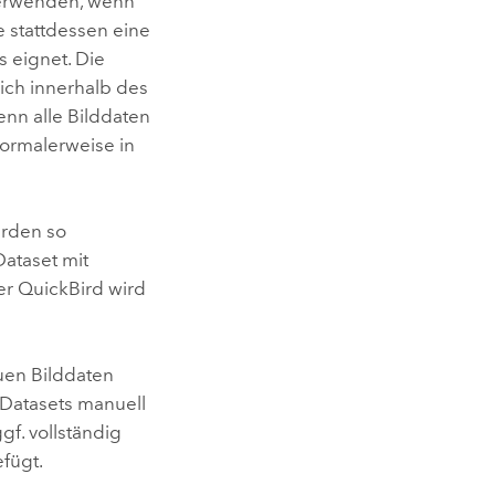
 verwenden, wenn
 stattdessen eine
 eignet. Die
sich innerhalb des
n alle Bilddaten
normalerweise in
erden so
Dataset mit
er QuickBird wird
uen Bilddaten
-Datasets manuell
gf. vollständig
fügt.