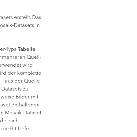
ets erstellt. Das
osaik-Datasets in
ter-Typs
Tabelle
r mehreren Quell-
erwendet wird
ird der komplette
 – aus der Quelle
-Datasets zu
weise Bilder mit
aset enthaltenen
n Mosaik-Dataset
idet sich
ie Bit-Tiefe