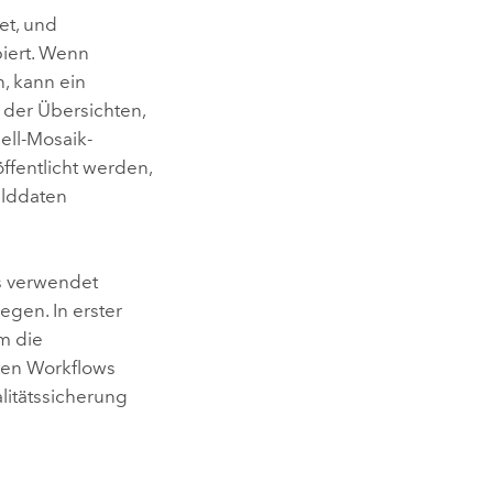
et, und
iert. Wenn
, kann ein
h der Übersichten,
ell-Mosaik-
ffentlicht werden,
ilddaten
es verwendet
egen. In erster
m die
ten Workflows
litätssicherung