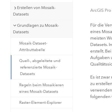
Natürliche Ressourcen
Erstellen von Mosaik-
Developer-Technologie
ArcGIS Pro
Datasets
Erstellen Sie Anwendungen für
die Kartenerstellung und
Alle Branchen
Für die Ve
Grundlagen zu Mosaik-
räumliche Analyse
eines Mosai
Datasets
meisten Wo
Mosaik-Dataset-
Datasets. 
Alle Produkte
Attributtabelle
erstellt. B
Aufgaben un
Quell-, abgeleitete und
Qualitätss
referenzierte Mosaik-
Datasets
Es ist zwa
zu erstelle
Regeln beim Mosaikieren
verwenden.
eines Mosaik-Datasets
folgenden G
Raster-Element-Explorer