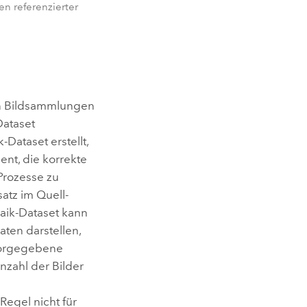
n referenzierter
on Bildsammlungen
Dataset
Dataset erstellt,
ient, die korrekte
Prozesse zu
atz im Quell-
saik-Dataset kann
aten darstellen,
 vorgegebene
nzahl der Bilder
Regel nicht für