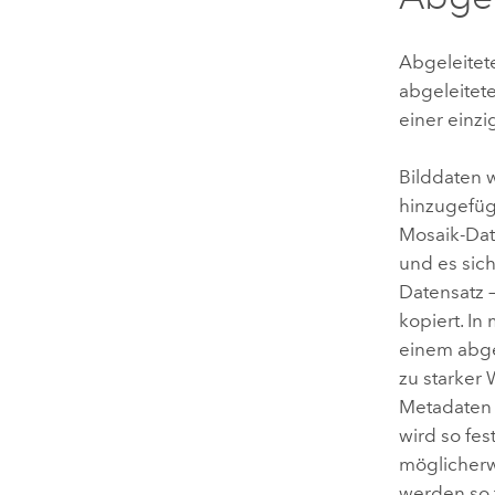
Abgeleitet
abgeleitet
einer einz
Bilddaten 
hinzugefüg
Mosaik-Dat
und es sic
Datensatz –
kopiert. I
einem abge
zu starker
Metadaten 
wird so fes
möglicherw
werden so f