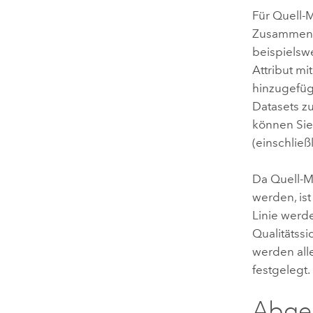
Für Quell-
Zusammenfa
beispielsw
Attribut mi
hinzugefüg
Datasets z
können Sie
(einschließ
Da Quell-M
werden, ist
Linie werde
Qualitätss
werden all
festgelegt.
Abgel