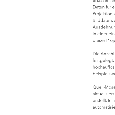
erfassen. S
Daten für 
Projektion
Bilddaten, 
Ausdehnung
in einer ei
dieser Proje
Die Anzahl
festgelegt
hochauflös
beispielswe
Quell-Mosa
aktualisie
erstellt. I
automatisie