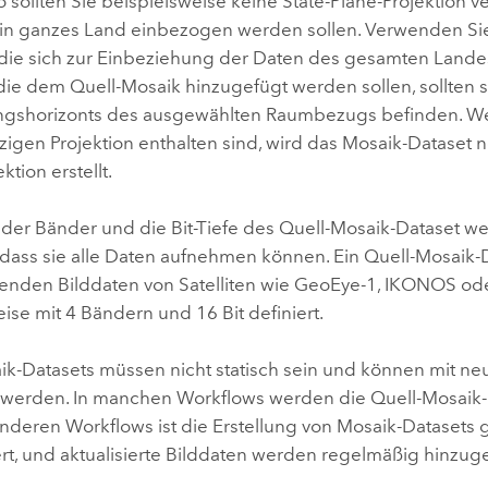
o sollten Sie beispielsweise keine State-Plane-Projektion
ein ganzes Land einbezogen werden sollen. Verwenden Sie
, die sich zur Einbeziehung der Daten des gesamten Landes
die dem Quell-Mosaik hinzugefügt werden sollen, sollten 
shorizonts des ausgewählten Raumbezugs befinden. Wen
nzigen Projektion enthalten sind, wird das Mosaik-Dataset 
ktion erstellt.
 der Bänder und die Bit-Tiefe des Quell-Mosaik-Dataset w
, dass sie alle Daten aufnehmen können. Ein Quell-Mosaik-
enden Bilddaten von Satelliten wie GeoEye-1, IKONOS od
ise mit 4 Bändern und 16 Bit definiert.
ik-Datasets müssen nicht statisch sein und können mit ne
rt werden. In manchen Workflows werden die Quell-Mosaik
n anderen Workflows ist die Erstellung von Mosaik-Datasets g
rt, und aktualisierte Bilddaten werden regelmäßig hinzuge