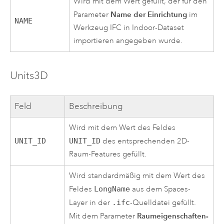
Wird mit dem Wert gefüllt, der für den
Name der Einrichtung
Parameter
im
NAME
Werkzeug
IFC in Indoor-Dataset
importieren
angegeben wurde.
Units3D
Feld
Beschreibung
Wird mit dem Wert des Feldes
UNIT_ID
UNIT_ID
des entsprechenden 2D-
Raum-Features gefüllt.
Wird standardmäßig mit dem Wert des
Feldes
LongName
aus dem Spaces-
Layer in der
.ifc
-Quelldatei gefüllt.
Raumeigenschaften-
Mit dem Parameter