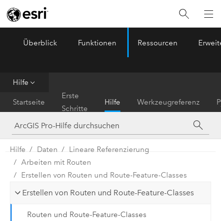
Überblick
Funktionen
Ressourcen
Erwei
ArcGIS Pro
Menu
Hilfe
Erste
Startseite
Hilfe
Werkzeugreferenz
P
Schritte
Hilfe
Daten
Lineare Referenzierung
Arbeiten mit Routen
Erstellen von Routen und Route-Feature-Classes
Erstellen von Routen und Route-Feature-Classes
Routen und Route-Feature-Classes