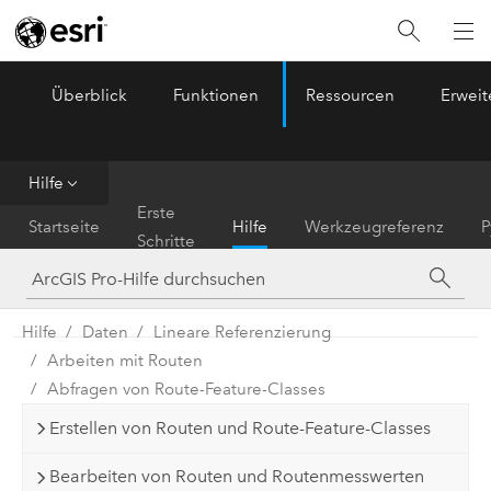
Überblick
Funktionen
Ressourcen
Erwei
ArcGIS Pro
Menu
Hilfe
Erste
Startseite
Hilfe
Werkzeugreferenz
P
Schritte
Hilfe
Daten
Lineare Referenzierung
Arbeiten mit Routen
Abfragen von Route-Feature-Classes
Erstellen von Routen und Route-Feature-Classes
Bearbeiten von Routen und Routenmesswerten