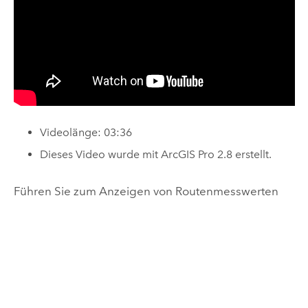
Videolänge: 03:36
Dieses Video wurde mit
ArcGIS Pro
2.8 erstellt.
Führen Sie zum Anzeigen von Routenmesswerten
die folgenden Schritte aus:
Hinweis:
Die sechs Routenmesswertfelder werden nur
im Pop-up von Features angezeigt, die