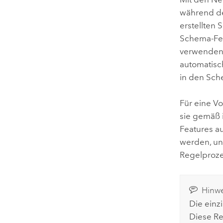
während de
erstellten
Schema-Fea
verwenden 
automatisc
in den Sche
Für eine V
sie gemäß 
Features a
werden, und
Regelprozes
Hinwe
Die einz
Diese Re