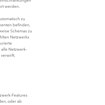
tseinschränkungen
rt werden.
automatisch zu
menten befinden,
sweise Schemas zu
ählten Netzwerks
urierte
 alle Netzwerk-
erwirft.
tzwerk-Features
den, oder ab