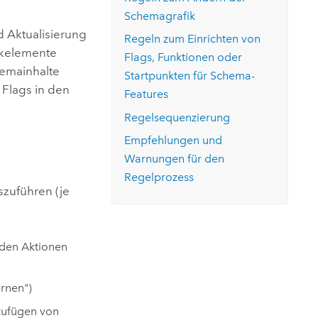
ungen.
aktivieren Sie eine kostenfreie Testversion.
Die Story lesen
Schemagrafik
Den Kurs erkunden
tionen
rukturmanagement erkunden
ArcGIS Pro erkunden
d Aktualisierung
Regeln zum Einrichten von
rkelemente
Flags, Funktionen oder
hemainhalte
Startpunkten für Schema-
Flags in den
Features
Regelsequenzierung
Empfehlungen und
Warnungen für den
Regelprozess
zuführen (je
nden Aktionen
rnen")
zufügen von