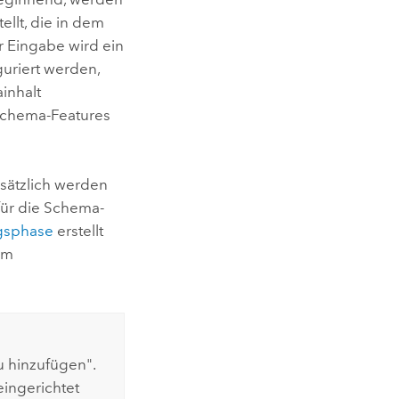
llt, die in dem
r Eingabe wird ein
guriert werden,
inhalt
 Schema-Features
sätzlich werden
für die Schema-
gsphase
erstellt
em
u hinzufügen".
ingerichtet