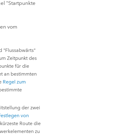
el "Startpunkte
ngen vom
nd "Flussabwärts"
um Zeitpunkt des
punkte für die
tet an bestimmten
ne
Regel zum
 bestimmte
tstellung der zwei
estlegen von
kürzeste Route die
tzwerkelementen zu