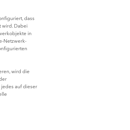
figuriert, dass
t wird. Dabei
werkobjekte in
be-Netzwerk-
nfigurierten
ren, wird die
der
 jedes auf dieser
elle