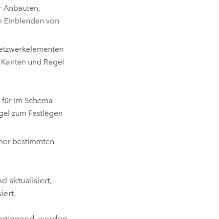
r Anbauten,
m Einblenden von
Netzwerkelementen
 Kanten und Regel
, für im Schema
gel zum Festlegen
iner bestimmten
aktualisiert,
iert.
beginnend, werden