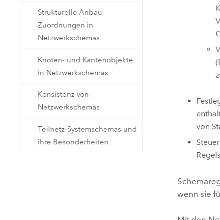
K
Strukturelle Anbau-
V
Zuordnungen in
C
Netzwerkschemas
V
Knoten- und Kantenobjekte
(
in Netzwerkschemas
z
Konsistenz von
Festle
Netzwerkschemas
enthal
von St
Teilnetz-Systemschemas und
ihre Besonderheiten
Steuer
Regels
Schemarege
wenn sie fü
Mit den Ne