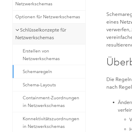
Netzwerkschemas
Natürliche Ressourcen
Developer-Technologie
Schemarege
Optionen für Netzwerkschemas
Erstellen Sie Anwendungen für
eines Net
die Kartenerstellung und
Alle Branchen
verwerfen,
Schlüsselkonzepte für
räumliche Analyse
vereinfach
Netzwerkschemas
resultiere
Erstellen von
Alle Produkte
Netzwerkschemas
Überb
Schemaregeln
Die Regeln
Schema-Layouts
nach Regel
Containment-Zuordnungen
Ändern
in Netzwerkschemas
verfei
Konnektivitätszuordnungen
V
in Netzwerkschemas
H