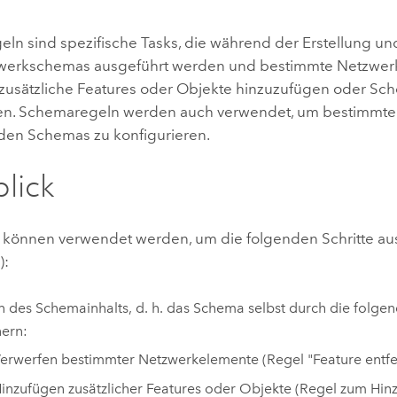
Umgeb
Geoinforma
Infrast
ln sind spezifische Tasks, die während der Erstellung un
zwerkschemas ausgeführt werden und bestimmte Netzwe
Alle Storys
 zusätzliche Features oder Objekte hinzuzufügen oder Sc
en. Schemaregeln werden auch verwendet, um bestimmte 
nden Schemas zu konfigurieren.
lick
 können verwendet werden, um die folgenden Schritte aus
):
 des Schemainhalts, d. h. das Schema selbst durch die folge
nern:
erwerfen bestimmter Netzwerkelemente (Regel "Feature entfe
inzufügen zusätzlicher Features oder Objekte (Regel zum Hin