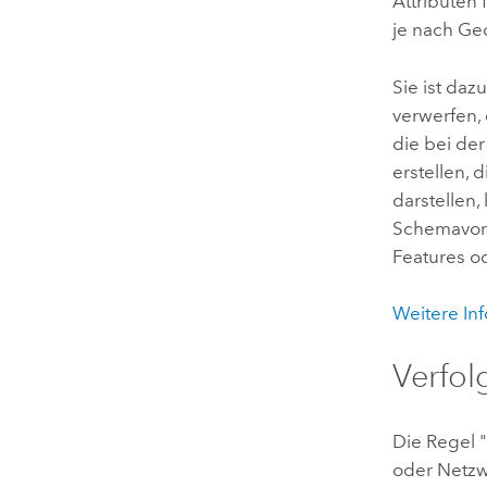
Attributen 
je nach Ge
Sie ist da
verwerfen,
die bei de
erstellen, 
darstellen,
Schemavorl
Features o
Weitere In
Verfol
Die Regel 
oder Netzw