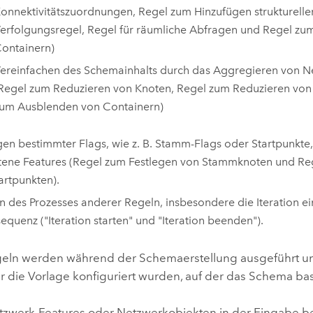
onnektivitätszuordnungen, Regel zum Hinzufügen strukturelle
erfolgungsregel, Regel für räumliche Abfragen und Regel zu
ontainern)
ereinfachen des Schemainhalts durch das Aggregieren von 
Regel zum Reduzieren von Knoten, Regel zum Reduzieren von
um Ausblenden von Containern)
gen bestimmter Flags, wie z. B. Stamm-Flags oder Startpunkte
tene Features (Regel zum Festlegen von Stammknoten und Re
artpunkten).
n des Prozesses anderer Regeln, insbesondere die Iteration e
equenz ("Iteration starten" und "Iteration beenden").
ln werden während der Schemaerstellung ausgeführt und 
r die Vorlage konfiguriert wurden, auf der das Schema bas
tzwerk-Features oder Netzwerkobjekten in der Eingabe 