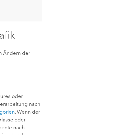
fik
m Ändern der
tures oder
Verarbeitung nach
gorien
. Wenn der
klasse oder
emente nach