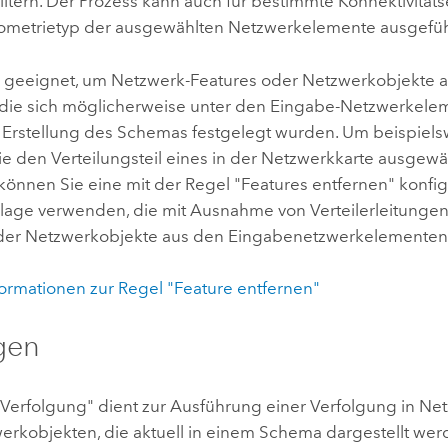
filtern. Der Prozess kann auch für bestimmte Konnektivitä
ometrietyp der ausgewählten Netzwerkelemente ausgefüh
zu geeignet, um Netzwerk-Features oder Netzwerkobjekte 
 die sich möglicherweise unter den Eingabe-Netzwerkele
r Erstellung des Schemas festgelegt wurden. Um beispiel
die den Verteilungsteil eines in der Netzwerkkarte ausgew
 können Sie eine mit der Regel "Features entfernen" konfig
age verwenden, die mit Ausnahme von Verteilerleitungen
der Netzwerkobjekte aus den Eingabenetzwerkelementen v
formationen zur Regel "Feature entfernen"
gen
"Verfolgung" dient zur Ausführung einer Verfolgung in Ne
erkobjekten, die aktuell in einem Schema dargestellt wer