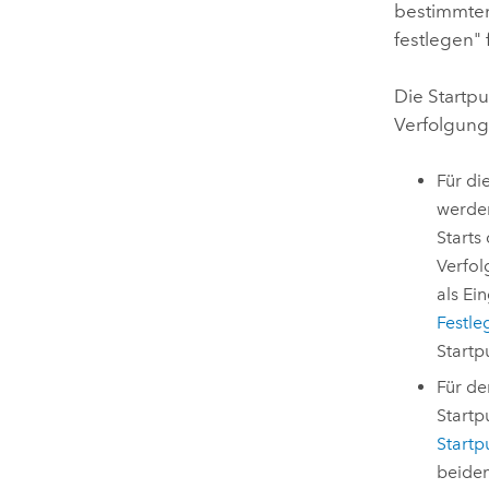
bestimmten
festlegen"
Die Startp
Verfolgung
Für di
werden
Starts
Verfol
als Ei
Festle
Startp
Für de
Startp
Startp
beiden