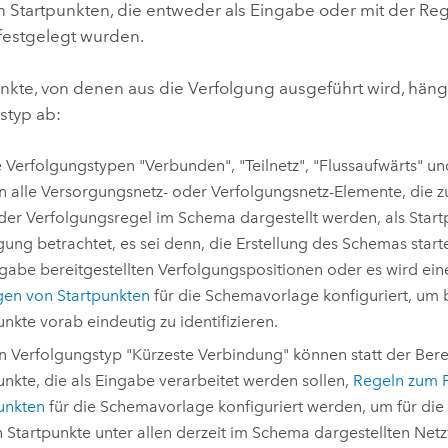
 Startpunkten, die entweder als Eingabe oder mit der Reg
 festgelegt wurden.
unkte, von denen aus die Verfolgung ausgeführt wird, hä
styp ab:
e Verfolgungstypen "Verbunden", "Teilnetz", "Flussaufwärts" u
 alle Versorgungsnetz- oder Verfolgungsnetz-Elemente, die z
 der Verfolgungsregel im Schema dargestellt werden, als Start
gung betrachtet, es sei denn, die Erstellung des Schemas star
ngabe bereitgestellten Verfolgungspositionen oder es wird ei
gen von Startpunkten
für die Schemavorlage konfiguriert, um
unkte vorab eindeutig zu identifizieren.
n Verfolgungstyp "Kürzeste Verbindung" können statt der Berei
unkte, die als Eingabe verarbeitet werden sollen,
Regeln zum F
unkten
für die Schemavorlage konfiguriert werden, um für die 
 Startpunkte unter allen derzeit im Schema dargestellten Ne