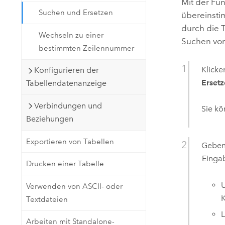
Mit der Fu
Suchen und Ersetzen
übereinstim
durch die 
Wechseln zu einer
Suchen von 
bestimmten Zeilennummer
Klicke
Konfigurieren der
Erset
Tabellendatenanzeige
Verbindungen und
Sie k
Beziehungen
Exportieren von Tabellen
Geben 
Einga
Drucken einer Tabelle
U
Verwenden von ASCII- oder
K
Textdateien
L
Arbeiten mit Standalone-