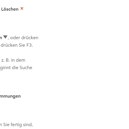
e
Löschen
n
, oder drücken
r drücken Sie
F3
.
 z. B. in dem
eginnt die Suche
timmungen
n Sie fertig sind,