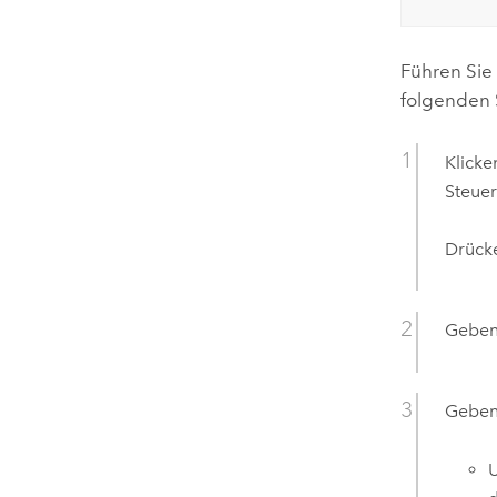
Führen Sie 
folgenden S
Klicke
Steuer
Drücke
Geben
Geben 
U