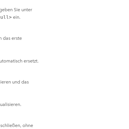
geben Sie unter
Null>
ein.
m das erste
utomatisch ersetzt.
sieren und das
ualisieren.
 schließen, ohne