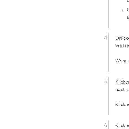
d
U
B
Drück
Vorko
Wenn d
Klicke
nächst
Klicke
Klicke