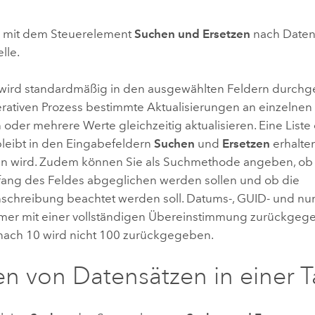
Umgeb
Geoinforma
Infrast
e mit dem Steuerelement
Suchen und Ersetzen
nach Daten 
lle.
Alle Storys
wird standardmäßig in den ausgewählten Feldern durchge
terativen Prozess bestimmte Aktualisierungen an einzelne
der mehrere Werte gleichzeitig aktualisieren. Eine Liste 
leibt in den Eingabefeldern
Suchen
und
Ersetzen
erhalten
n wird. Zudem können Sie als Suchmethode angeben, ob ei
fang des Feldes abgeglichen werden sollen und ob die
nschreibung beachtet werden soll. Datums-, GUID- und n
er mit einer vollständigen Übereinstimmung zurückgegeb
nach 10 wird nicht 100 zurückgegeben.
n von Datensätzen in einer T