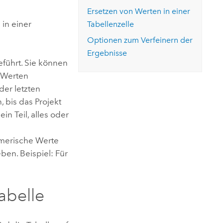
ungen.
aktivieren Sie eine kostenfreie Testversion.
Die Story lesen
Ersetzen von Werten in einer
Den Kurs erkunden
tionen
rukturmanagement erkunden
ArcGIS Pro erkunden
in einer
Tabellenzelle
Optionen zum Verfeinern der
Ergebnisse
führt. Sie können
n Werten
der letzten
, bis das Projekt
n Teil, alles oder
umerische Werte
en. Beispiel: Für
abelle