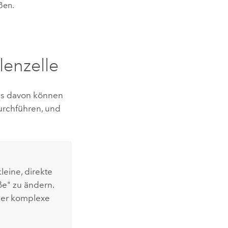
ßen.
lenzelle
les davon können
urchführen, und
kleine, direkte
ße" zu ändern.
 der komplexe