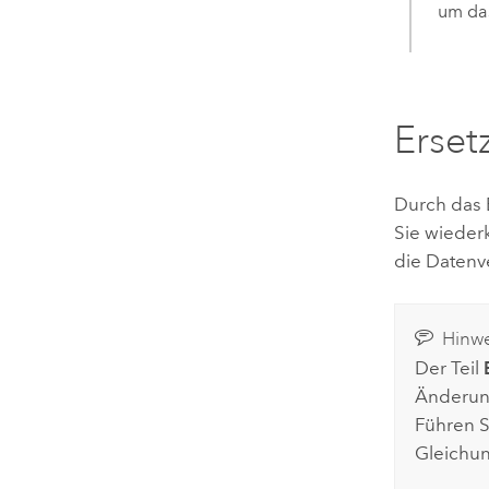
um das
Erset
Durch das 
Sie wieder
die Datenve
Hinwe
Der Teil
Änderung
Führen S
Gleichun