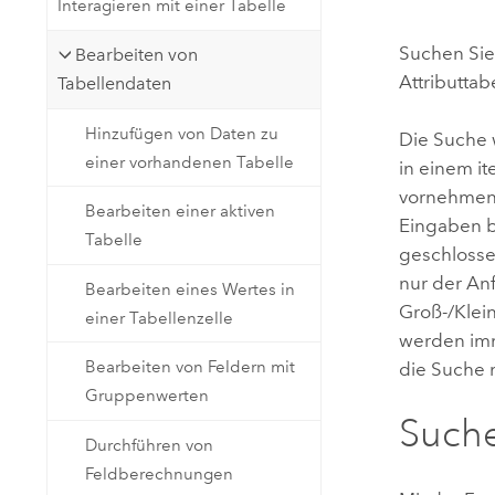
Interagieren mit einer Tabelle
Natürliche Ressourcen
Developer-Technologie
Suchen Si
Bearbeiten von
Erstellen Sie Anwendungen für
Attributtabe
Tabellendaten
die Kartenerstellung und
Alle Branchen
räumliche Analyse
Hinzufügen von Daten zu
Die Suche 
einer vorhandenen Tabelle
in einem i
vornehmen o
Alle Produkte
Bearbeiten einer aktiven
Eingaben b
Tabelle
geschlosse
nur der An
Bearbeiten eines Wertes in
Groß-/Klei
einer Tabellenzelle
werden imm
Bearbeiten von Feldern mit
die Suche 
Gruppenwerten
Suche
Durchführen von
Feldberechnungen