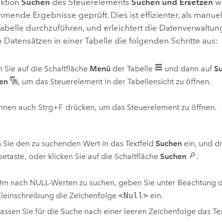
nktion
Suchen
des Steuerelements
Suchen und Ersetzen
wi
mende Ergebnisse geprüft. Dies ist effizienter, als manuel
Tabelle durchzuführen, und erleichtert die Datenverwaltun
Datensätzen in einer Tabelle die folgenden Schritte aus:
n Sie auf die Schaltfläche
Menü
der Tabelle
und dann auf
S
zen
, um das Steuerelement in der Tabellensicht zu öffnen.
önnen auch
Strg+F
drücken, um das Steuerelement zu öffnen.
Sie den zu suchenden Wert in das Textfeld
Suchen
ein, und d
betaste
, oder klicken Sie auf die Schaltfläche
Suchen
.
m nach NULL-Werten zu suchen, geben Sie unter Beachtung 
leinschreibung die Zeichenfolge
<Null>
ein.
assen Sie für die Suche nach einer leeren Zeichenfolge das Te