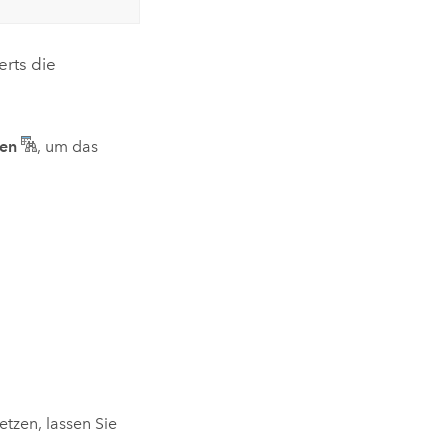
erts die
zen
, um das
tzen, lassen Sie