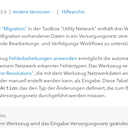
Umgeb
Geoinforma
 3.6
|
|
Hilfearchiv
Infrast
Andere Versionen
Alle Storys
t "Migration"
in der Toolbox "Utility Network" enthält drei 
Migration vorhandener Daten in ein Versorgungsnetz verei
de Bearbeitungs- und Verfolgungs-Workflows zu unterstü
zeug
Fehlerbehebungen anwenden
ermöglicht die autom
n einem Netzwerk erkannter Fehlertypen. Das Werkzeug v
ror Resolutions"
, die mit dem Werkzeug
Netzwerkdaten an
der manuell erstellt werden kann, als Eingabe. Diese Tabel
rAction
, das den Typ der Änderungen definiert, die zum
 Versorgungsnetz durchgeführt werden müssen.
cht:
em Werkzeug wird das Eingabe-Versorgungsnetz geänder