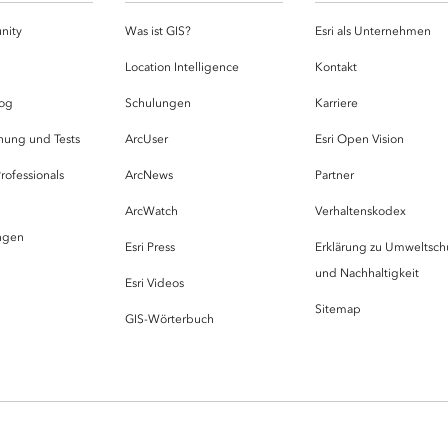
nity
Was ist GIS?
Esri als Unternehmen
g
Location Intelligence
Kontakt
og
Schulungen
Karriere
hung und Tests
ArcUser
Esri Open Vision
rofessionals
ArcNews
Partner
ArcWatch
Verhaltenskodex
ungen
Esri Press
Erklärung zu Umweltsch
und Nachhaltigkeit
Esri Videos
Sitemap
GIS-Wörterbuch