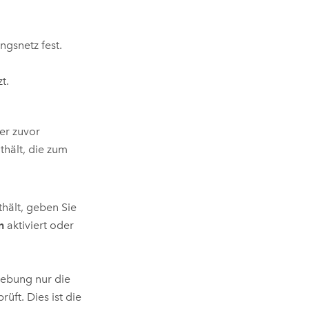
ngsnetz fest.
t.
r zuvor
thält, die zum
hält, geben Sie
n
aktiviert oder
hebung nur die
ft. Dies ist die