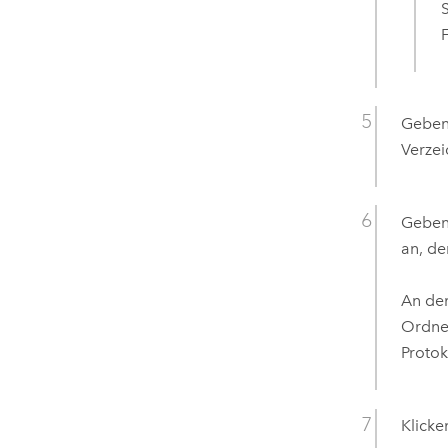
Geben 
Verzei
Geben 
an, de
An de
Ordne
Protok
Klicke