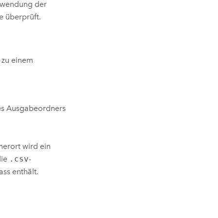
Anwendung der
e überprüft.
 zu einem
s Ausgabeordners
rort wird ein
die
.csv
-
ss enthält.