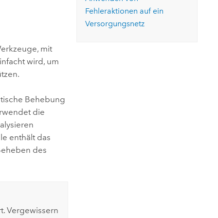
ungen.
aktivieren Sie eine kostenfreie Testversion.
Die Story lesen
Fehleraktionen auf ein
Den Kurs erkunden
tionen
rukturmanagement erkunden
ArcGIS Pro erkunden
Versorgungsnetz
Werkzeuge, mit
nfacht wird, um
tzen.
atische Behebung
erwendet die
alysieren
le enthält das
 Beheben des
t. Vergewissern