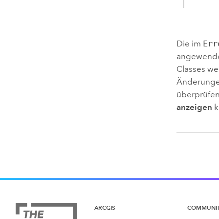
Die im
Err
angewendet
Classes we
Änderungen
überprüfen
anzeigen
k
ARCGIS
COMMUNI