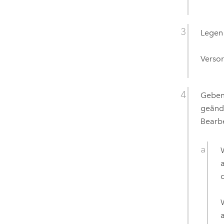
Legen 
Versor
Geben
geände
Bearbe