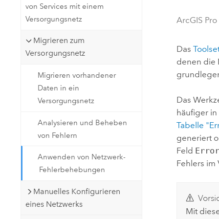
von Services mit einem
Natürliche Ressourcen
Developer-Technologie
Versorgungsnetz
ArcGIS Pro
Erstellen Sie Anwendungen für
Migrieren zum
die Kartenerstellung und
Alle Branchen
Das
Toolse
Versorgungsnetz
räumliche Analyse
denen die 
grundlegen
Migrieren vorhandener
Daten in ein
Alle Produkte
Das Werk
Versorgungsnetz
häufiger i
Analysieren und Beheben
Tabelle "Er
von Fehlern
generiert o
Feld
Erro
Anwenden von Netzwerk-
Fehlers im
Fehlerbehebungen
Manuelles Konfigurieren
Vorsi
eines Netzwerks
Mit dies