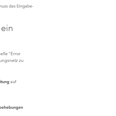
uss das Eingabe-
 ein
elle "Error
ungsnetz zu
itung
auf
rbehebungen