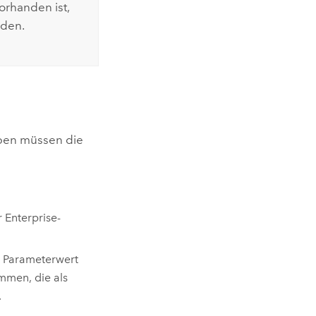
orhanden ist,
rden.
ypen müssen die
 Enterprise-
r Parameterwert
mmen, die als
.