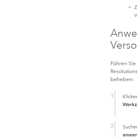
Z
V
Anwen
Verso
Führen Sie 
Resolution
beheben:
Klicke
Werkz
Suchen
anwe