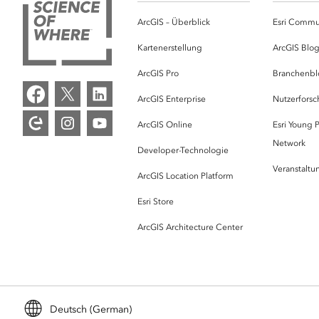
ArcGIS – Überblick
Esri Commu
Kartenerstellung
ArcGIS Blo
ArcGIS Pro
Branchenbl
ArcGIS Enterprise
Nutzerforsc
ArcGIS Online
Esri Young P
Network
Developer-Technologie
Veranstalt
ArcGIS Location Platform
Esri Store
ArcGIS Architecture Center
Deutsch (German)