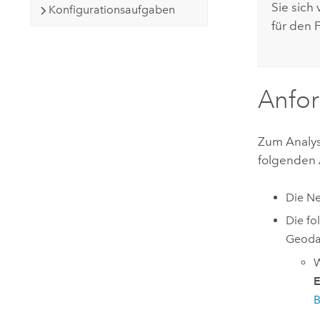
Sie sich
Konfigurationsaufgaben
für den 
Anfo
Zum Analys
folgenden 
Die Ne
Die fo
Geodat
W
E
B