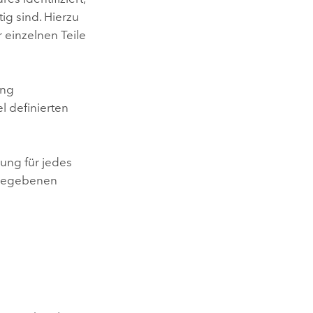
g sind. Hierzu
 einzelnen Teile
ung
l definierten
rung für jedes
ngegebenen