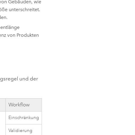
 von Gebäuden, wie
ße unterschreitet.
den.
mentlänge
tenz von Produkten
ngsregel und der
Workflow
Einschränkung
Validierung