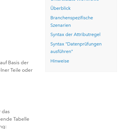
ungen.
aktivieren Sie eine kostenfreie Testversion.
Die Story lesen
Den Kurs erkunden
tionen
Überblick
rukturmanagement erkunden
ArcGIS Pro erkunden
Branchenspezifische
Szenarien
Syntax der Attributregel
Syntax "Datenprüfungen
ausführen"
Hinweise
auf Basis der
ner Teile oder
r das
gende Tabelle
ng: