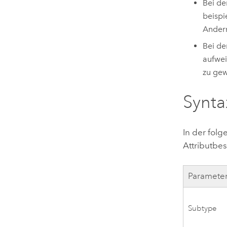
Bei de
beispi
Andern
Bei de
aufwei
zu gew
Synta
In der fol
Attributbe
Paramete
Subtype