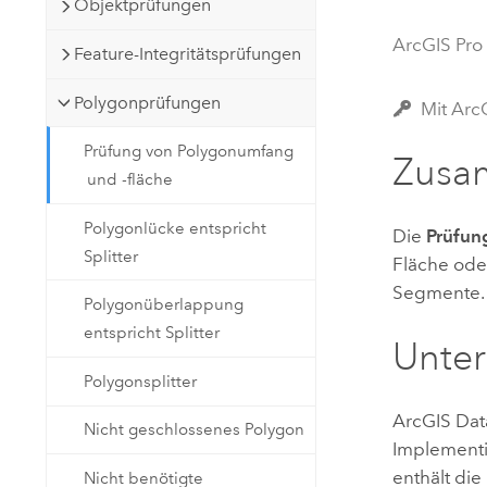
Objektprüfungen
Natürliche Ressourcen
Developer-Technologie
ArcGIS Pro
Feature-Integritätsprüfungen
Erstellen Sie Anwendungen für
die Kartenerstellung und
Alle Branchen
Polygonprüfungen
Mit Arc
räumliche Analyse
Prüfung von Polygonumfang
Zusa
und -fläche
Alle Produkte
Polygonlücke entspricht
Die
Prüfun
Splitter
Fläche ode
Segmente.
Polygonüberlappung
entspricht Splitter
Unter
Polygonsplitter
ArcGIS Dat
Nicht geschlossenes Polygon
Implementi
enthält di
Nicht benötigte