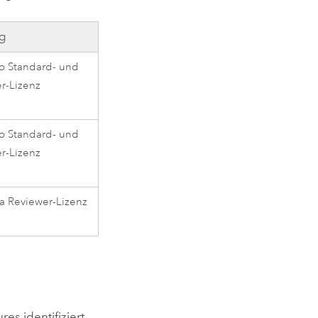
ng
o
Standard- und
er
-Lizenz
o
Standard- und
er
-Lizenz
a Reviewer
-Lizenz
es identifiziert,