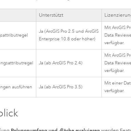
Unterstützt
Lizenzieru
Mit
ArcGIS Pr
Ja (
ArcGIS Pro 2.5
und
ArcGIS
sattributregel
Data Review
Enterprise
10.8
oder höher)
verfügbar.
Mit
ArcGIS Pr
ngsattributregel
Ja (ab
ArcGIS Pro 2.4
)
Data Review
verfügbar.
Mit einer
Dat
ungen ausführen
Ja (ab
ArcGIS Pro 3.5
)
verfügbar.
lick
üfung
Polygonumfang und -fläche evaluieren
werden Featur