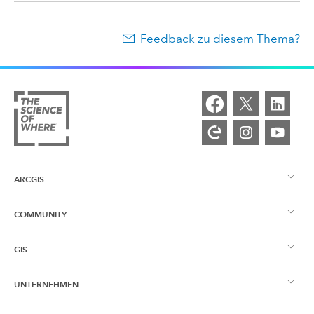
Feedback zu diesem Thema?
ARCGIS
COMMUNITY
ArcGIS – Überblick
GIS
Esri Community
Kartenerstellung
UNTERNEHMEN
Was ist GIS?
ArcGIS Blog
ArcGIS Pro