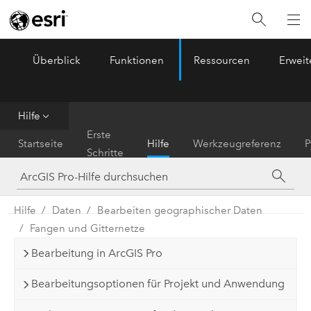
Überblick
Funktionen
Ressourcen
Erwei
ArcGIS Pro
Menu
Hilfe
Erste
Startseite
Hilfe
Werkzeugreferenz
P
Schritte
Hilfe
Daten
Bearbeiten geographischer Daten
Fangen und Gitternetze
Bearbeitung in ArcGIS Pro
Bearbeitungsoptionen für Projekt und Anwendung