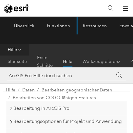
Überblick
Funktionen
Ressourcen
Erwei
ArcGIS Pro
Menu
Hilfe
Erste
Startseite
Hilfe
Werkzeugreferenz
P
Schritte
Hilfe
Daten
Bearbeiten geographischer Daten
Bearbeiten von COGO-fähigen Features
Bearbeitung in ArcGIS Pro
Bearbeitungsoptionen für Projekt und Anwendung