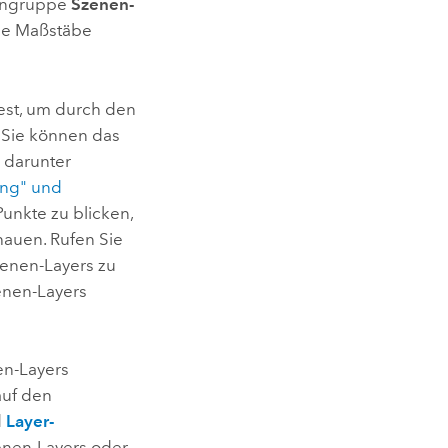
tengruppe
Szenen-
die Maßstäbe
fest, um durch den
 Sie können das
 darunter
ing" und
unkte zu blicken,
hauen. Rufen Sie
zenen-Layers zu
enen-Layers
en-Layers
auf den
d
Layer-
nen-Layers oder