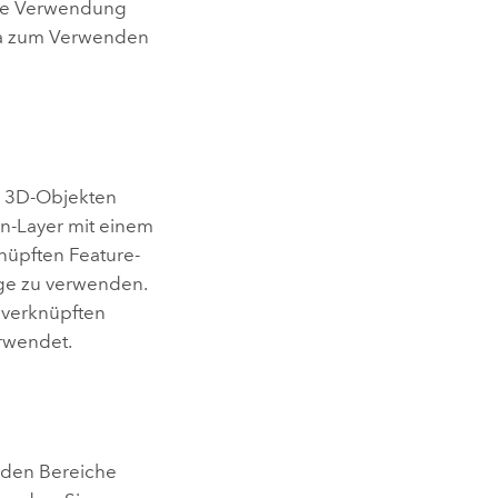
 die Verwendung
ema zum Verwenden
d 3D-Objekten
n-Layer mit einem
nüpften Feature-
rage zu verwenden.
 verknüpften
erwendet.
rden Bereiche