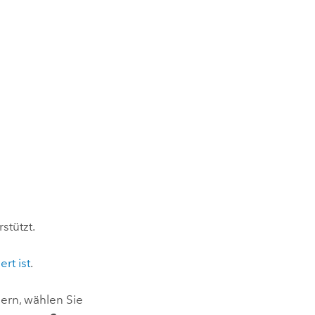
stützt.
ert ist
.
ern, wählen Sie