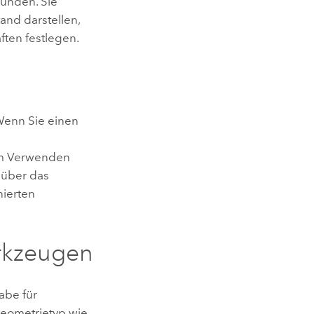
unden. Sie
nd darstellen,
ften festlegen.
Wenn Sie einen
eim Verwenden
 über das
nierten
rkzeugen
abe für
eometrietyp wie