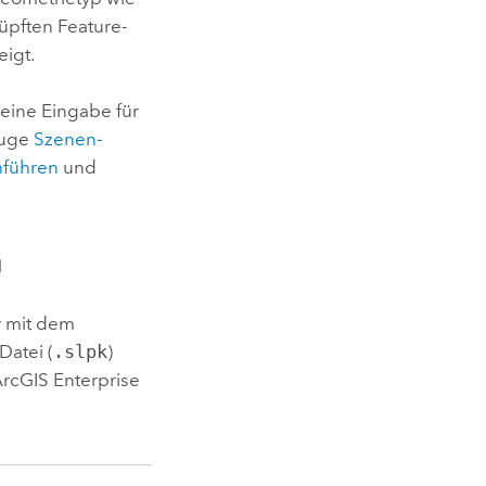
üpften Feature-
eigt.
 eine Eingabe für
euge
Szenen-
hführen
und
n
r mit dem
Datei (
.slpk
)
rcGIS Enterprise