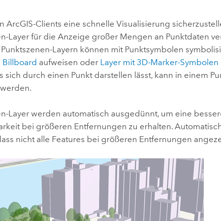
Umgeb
Geoinforma
Infrast
n ArcGIS-Clients eine schnelle Visualisierung sicherzustel
n-Layer für die Anzeige großer Mengen an Punktdaten ve
Alle Storys
n Punktszenen-Layern können mit Punktsymbolen symbolisi
n
Billboard
aufweisen oder
Layer mit 3D-Marker-Symbolen
s sich durch einen Punkt darstellen lässt, kann in einem 
 werden.
n-Layer werden automatisch ausgedünnt, um eine besse
arkeit bei größeren Entfernungen zu erhalten. Automati
dass nicht alle Features bei größeren Entfernungen angez