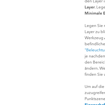
den Layer 
Layer
. Leg
Minimale 
Legen Sie 
Layer zu b
Werkzeug
befindlich
"Beleucht
je nachdem
den Berei
ändern. We
finden Sie
Um auf die
zuzugreifen
Punktszene
Eigenscha