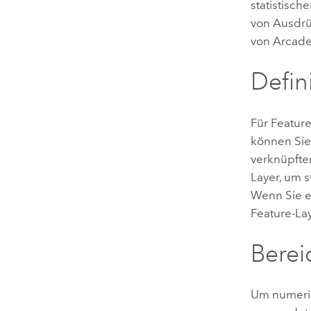
statistisc
von Ausdrü
von
Arcad
Defin
Für Featur
können Sie
verknüpfte
Layer, um s
Wenn Sie e
Feature-La
Berei
Um numeris