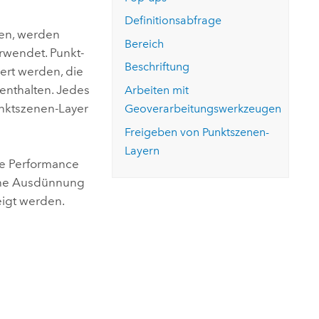
ungen.
aktivieren Sie eine kostenfreie Testversion.
Die Story lesen
Den Kurs erkunden
tionen
Definitionsabfrage
rukturmanagement erkunden
ArcGIS Pro erkunden
len, werden
Bereich
rwendet. Punkt-
Beschriftung
ert werden, die
enthalten. Jedes
Arbeiten mit
Punktszenen-Layer
Geoverarbeitungswerkzeugen
Freigeben von Punktszenen-
Layern
re Performance
sche Ausdünnung
eigt werden.