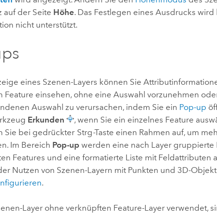
 auf der Seite
Höhe
. Das Festlegen eines Ausdrucks wir
ion nicht unterstützt.
ups
zeige eines Szenen-Layers können Sie Attributinformatio
 Feature einsehen, ohne eine Auswahl vorzunehmen oder 
andenen Auswahl zu verursachen, indem Sie ein
Pop-up
öf
erkzeug
Erkunden
, wenn Sie ein einzelnes Feature aus
n Sie bei gedrückter
Strg
-Taste einen Rahmen auf, um meh
n. Im Bereich
Pop-up
werden eine nach Layer gruppierte 
n Features und eine formatierte Liste mit Feldattributen 
oder Nutzen von Szenen-Layern mit Punkten und 3D-Objekt
nfigurieren
.
zenen-Layer ohne verknüpften Feature-Layer verwendet, si