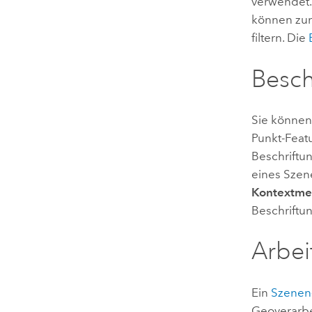
verwendet.
können zum
filtern. Die
Besch
Sie können
Punkt-Featu
Beschriftu
eines Szen
Kontextm
Beschriftun
Arbei
Ein
Szenen-
Geoverarbe