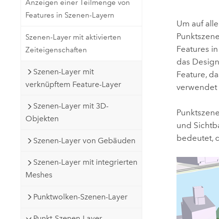
Anzeigen einer Teilmenge von
Natürliche Ressourcen
Features in Szenen-Layern
Developer-Technologie
Um auf alle
Erstellen Sie Anwendungen für
Punktszene
Szenen-Layer mit aktivierten
die Kartenerstellung und
Alle Branchen
Features i
Zeiteigenschaften
räumliche Analyse
das Desig
Szenen-Layer mit
Feature, da
verknüpftem Feature-Layer
verwendet
Alle Produkte
Szenen-Layer mit 3D-
Punktszene
Objekten
und Sichtb
bedeutet, 
Szenen-Layer von Gebäuden
Szenen-Layer mit integrierten
Meshes
Punktwolken-Szenen-Layer
Punkt-Szenen-Layer