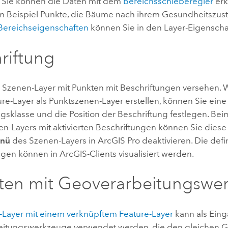
 Sie können die Daten mit dem
Bereichsschieberegler
erk
 Beispiel Punkte, die Bäume nach ihrem Gesundheitszusta
Bereichseigenschaften
können Sie in den Layer-Eigenscha
riftung
 Szenen-Layer mit Punkten mit Beschriftungen versehen. 
re-Layer als Punktszenen-Layer erstellen, können Sie eine
ngsklasse und die Position der Beschriftung festlegen. B
en-Layers mit aktivierten Beschriftungen können Sie diese
enü
des Szenen-Layers in
ArcGIS Pro
deaktivieren. Die defi
gen können in ArcGIS-Clients visualisiert werden.
ten mit Geoverarbeitungswe
Layer mit einem verknüpftem Feature-Layer
kann als Eing
itungswerkzeuge verwendet werden, die den gleichen G