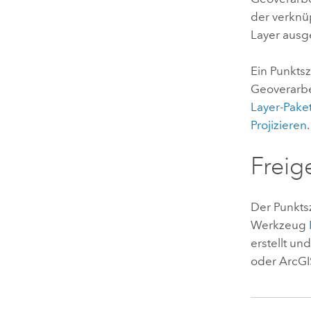
der verknüp
Layer ausg
Ein Punkts
Geoverarb
Layer-Pake
Projizieren
.
Freig
Der Punkts
Werkzeug
erstellt u
oder
ArcGI