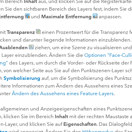
im Bereich
Inhalt
aus, und klicken Sie auf die Registerkar
en Sie den sichtbaren Bereich des Layers fest, indem Sie 
Entfernung
und
Maximale Entfernung
anpassen.
mit
Transparenz
einen Prozentwert für die Transparenz 
licken und darunter liegende Informationen einzublenden.
Ausblenden
ziehen, um eine Szene zu visualisieren und
e Layer einzublenden. Ändern Sie die
Optionen "Face-Cull
ung"
des Layers, um durch die Vorder- oder Rückseite der P
, von welcher Seite aus Sie auf den Punktszenen-Layer sc
ch
Symbolisierung
auf, um die Symbolisierung des Punkts
itere Informationen zum Ändern des Aussehens eines Sz
 unter
Ändern des Aussehens eines Feature-Layers
.
 allgemeinen und Anzeigeeigenschaften eines Punktszen
, klicken Sie im Bereich
Inhalt
mit der rechten Maustaste 
n-Layer, und klicken Sie auf
Eigenschaften
. Das Dialogfel
ften
wird angezeigt. Ändern Sie den
Höhenmodus
des Sze