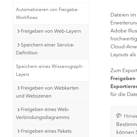
Natürliche Ressourcen
Automatisieren von Freigabe-
Developer-Technologie
Dateien im
Workflows
Erstellen Sie Anwendungen für
Erweiterung
die Kartenerstellung und
Alle Branchen
Adobe Illus
Freigeben von Web-Layern
räumliche Analyse
hochwertig
Speichern einer Service-
Cloud
-Anw
Definition
Layouts al
Alle Produkte
Speichern eines Wissensgraph-
Zum Export
Layers
Freigeben
Exportiere
Freigeben von Webkarten
für die Dat
und Webszenen
Freigeben eines Web-
Hinwe
Verbindungsdiagramms
Bestimmt
Freigeben eines Pakets
können 