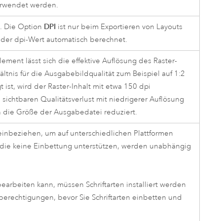
rwendet werden.
DPI
t. Die Option
ist nur beim Exportieren von Layouts
d der dpi-Wert automatisch berechnet.
ment lässt sich die effektive Auflösung des Raster-
ltnis für die Ausgabebildqualität zum Beispiel auf 1:2
ist, wird der Raster-Inhalt mit etwa 150 dpi
ichtbaren Qualitätsverlust mit niedrigerer Auflösung
 die Größe der Ausgabedatei reduziert.
i einbeziehen, um auf unterschiedlichen Plattformen
en, die keine Einbettung unterstützen, werden unabhängig
arbeiten kann, müssen Schriftarten installiert werden
berechtigungen, bevor Sie Schriftarten einbetten und