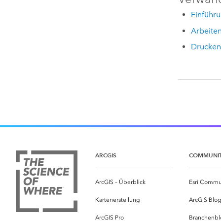
Einführu
Arbeiten
Drucken 
ARCGIS
COMMUNI
ArcGIS – Überblick
Esri Commu
Kartenerstellung
ArcGIS Blo
ArcGIS Pro
Branchenbl