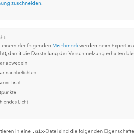
ung zuschneiden
.
cht:
t einem der folgenden
Mischmodi
werden beim Export in d
ht), damit die Darstellung der Verschmelzung erhalten ble
ear abwedeln
ear nachbelichten
ares Licht
htpunkte
hlendes Licht
tieren in eine
.aix
-Datei sind die folgenden Eigenschaft