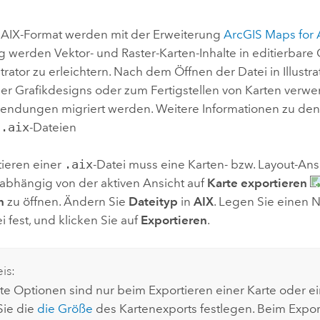
Umgeb
Geoinforma
Infrast
 AIX-Format werden mit der Erweiterung
ArcGIS Maps for 
 werden Vektor- und Raster-Karten-Inhalte in editierbare 
Alle Storys
trator
zu erleichtern. Nach dem Öffnen der Datei in
Illustra
er Grafikdesigns oder zum Fertigstellen von Karten ver
endungen migriert werden. Weitere Informationen zu de
s
.aix
-Dateien
ieren einer
.aix
-Datei muss eine Karten- bzw. Layout-Ansic
abhängig von der aktiven Ansicht auf
Karte exportieren
n
zu öffnen. Ändern Sie
Dateityp
in
AIX
. Legen Sie einen 
ei fest, und klicken Sie auf
Exportieren
.
is:
e Optionen sind nur beim Exportieren einer Karte oder ein
Sie die
die Größe
des Kartenexports festlegen. Beim Expor