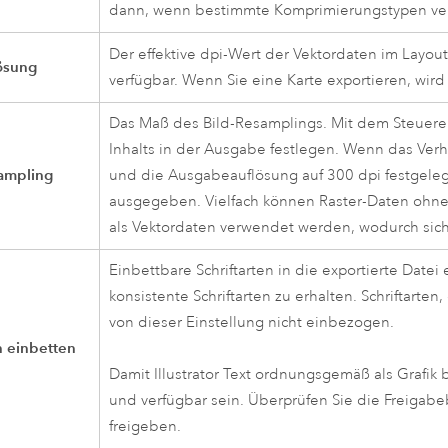
dann, wenn bestimmte Komprimierungstypen ve
Der effektive dpi-Wert der Vektordaten im Layou
ösung
verfügbar. Wenn Sie eine Karte exportieren, wir
Das Maß des Bild-Resamplings. Mit dem Steuerele
Inhalts in der Ausgabe festlegen. Wenn das Verhä
ampling
und die Ausgabeauflösung auf 300 dpi festgelegt 
ausgegeben. Vielfach können Raster-Daten ohne s
als Vektordaten verwendet werden, wodurch sich
Einbettbare Schriftarten in die exportierte Date
konsistente Schriftarten zu erhalten. Schriftart
von dieser Einstellung nicht einbezogen.
n einbetten
Damit
Illustrator
Text ordnungsgemäß als Grafik be
und verfügbar sein. Überprüfen Sie die Freigabe
freigeben.