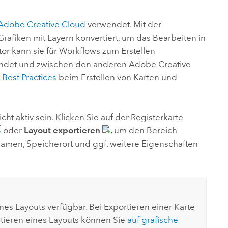
ungen.
aktivieren Sie eine kostenfreie Testversion.
Die Story lesen
Den Kurs erkunden
tionen
rukturmanagement erkunden
ArcGIS Pro erkunden
Adobe Creative Cloud
verwendet. Mit der
Grafiken mit Layern konvertiert, um das Bearbeiten in
tor
kann sie für Workflows zum Erstellen
wendet und zwischen den anderen
Adobe Creative
n
Best Practices
beim Erstellen von Karten und
ht aktiv sein. Klicken Sie auf der Registerkarte
oder
Layout exportieren
, um den Bereich
Namen, Speicherort und ggf. weitere Eigenschaften
es Layouts verfügbar. Bei Exportieren einer Karte
tieren eines Layouts können Sie
auf grafische