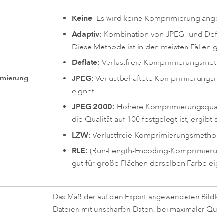
Keine
: Es wird keine Komprimierung an
Adaptiv
: Kombination von JPEG- und Def
Diese Methode ist in den meisten Fällen g
Deflate
: Verlustfreie Komprimierungsmetho
imierung
JPEG
: Verlustbehaftete Komprimierungsme
eignet.
JPEG 2000
: Höhere Komprimierungsquali
die Qualität auf 100 festgelegt ist, ergibt
LZW
: Verlustfreie Komprimierungsmetho
RLE
: (Run-Length-Encoding-Komprimierun
gut für große Flächen derselben Farbe ei
Das Maß der auf den Export angewendeten Bildko
Dateien mit unscharfen Daten, bei maximaler Qual