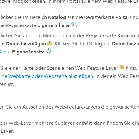
t zwei Möglichkeiten, in Ihrem Portal zu einem Web-Feature-La
licken Sie im Bereich
Katalog
auf die Registerkarte
Portal
und 
ie Registerkarte
Eigene Inhalte
.
licken Sie auf dem Menüband auf der Registerkarte
Karte
in 
auf
Daten hinzufügen
. Klicken Sie im Dialogfeld
Daten hinz
auf
Eigene Inhalte
.
Sie einer Karte oder Szene einen Web-Feature-Layer
hinzu.
eine Webkarte oder Webszene hinzufügen
, in der ein Web-Fea
en ist.
n Sie am Aussehen des Web-Feature-Layers die gewünschten
der Web-Layer mehrere Sublayer enthält, dann ändern Sie ei
 Layer.