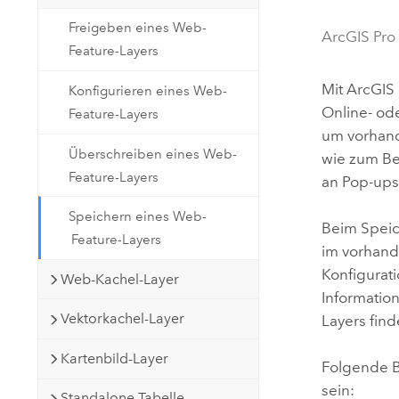
Natürliche Ressourcen
Freigeben eines Web-
Developer-Technologie
ArcGIS Pro
Feature-Layers
Erstellen Sie Anwendungen für
die Kartenerstellung und
Alle Branchen
Mit
ArcGIS 
Konfigurieren eines Web-
räumliche Analyse
Online
- od
Feature-Layers
um vorhan
Überschreiben eines Web-
wie zum Be
Alle Produkte
Feature-Layers
an Pop-ups
Speichern eines Web-
Beim Speic
Feature-Layers
im vorhand
Konfigurat
Web-Kachel-Layer
Informatio
Vektorkachel-Layer
Layers find
Kartenbild-Layer
Folgende B
sein:
Standalone-Tabelle