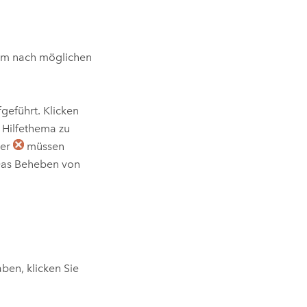
um nach möglichen
geführt. Klicken
 Hilfethema zu
ler
müssen
Das Beheben von
en, klicken Sie