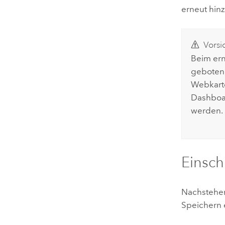
erneut hin
Vorsi
Beim ern
geboten.
Webkart
Dashboa
werden.
Einsc
Nachstehen
Speichern 