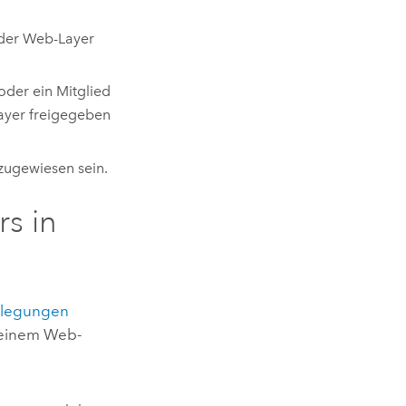
h der Web-Layer
oder ein Mitglied
Layer freigegeben
zugewiesen sein.
s in
legungen
 einem Web-