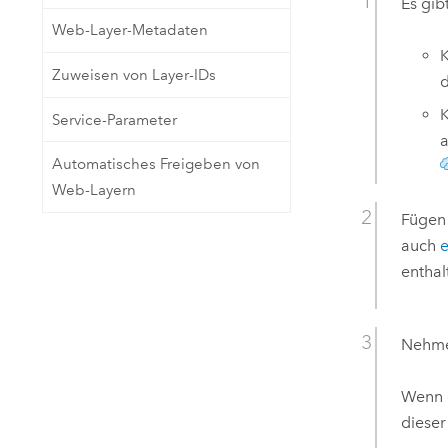
Es gib
Web-Layer-Metadaten
K
Zuweisen von Layer-IDs
d
K
Service-Parameter
Automatisches Freigeben von
Web-Layern
Fügen 
auch
enthalt
Nehme
Wenn 
dieser