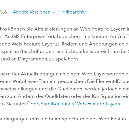
Umgeb
Geoinforma
 3.6
|
|
Hilfearchiv
Infrast
Andere Versionen
Alle Storys
Pro
können Sie Aktualisierungen an Web-Feature-Layern 
er
ArcGIS Enterprise
-Portal speichern. Sie können
ArcGIS P
dene Web-Feature-Layer zu ändern und Änderungen an d
ispiel an Beschriftungen, am Sichtbarkeitsbereich, an der
 und an Diagrammen, zu speichern.
hern der Aktualisierungen an einem Web-Layer werden 
enen Web-Layer-Element gespeichert. Die Element-ID, di
ionseinstellungen und die Quelldaten werden jedoch nich
nen zum Ändern der Quelldaten oder der Konfiguration ei
en Sie unter
Überschreiben eines Web-Feature-Layers
.
edingungen müssen beim Speichern eines Web-Feature-La