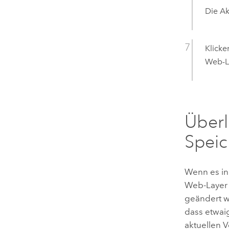
Die A
Klicke
Web-La
Über
Speic
Wenn es in
Web-Layer 
geändert w
dass etwai
aktuellen 