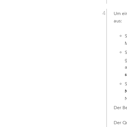
Um ein
aus:
S
M
S
g
a
s
S
N
N
Der B
Der Qu