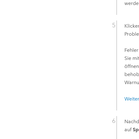
werde
Klicke
Probl
Fehle
Sie mi
öffnen
behob
Warn
Weiter
Nachde
auf
Sp