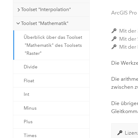
Natürliche Ressourcen
Toolset "Interpolation"
Developer-Technologie
ArcGIS Pro
Erstellen Sie Anwendungen für
Toolset "Mathematik"
die Kartenerstellung und
Alle Branchen
Mit der
räumliche Analyse
Überblick über das Toolset
Mit der 
"Mathematik" des Toolsets
Mit der
"Raster"
Alle Produkte
Die Werkze
Divide
Die arithm
Float
zwischen z
Int
Die übrige
Minus
Gleitkomma-
Plus
Lizen
Times