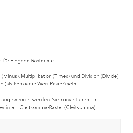
ungen.
aktivieren Sie eine kostenfreie Testversion.
Die Story lesen
Den Kurs erkunden
tionen
rukturmanagement erkunden
ArcGIS Pro erkunden
für Eingabe-Raster aus.
 (
Minus
), Multiplikation (
Times
) und Division (
Divide
)
(als konstante Wert-Raster) sein.
r angewendet werden. Sie konvertieren ein
er in ein Gleitkomma-Raster (
Gleitkomma
).