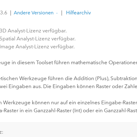
Umgeb
Geoinforma
 3.6
|
|
Hilfearchiv
Infrast
Andere Versionen
Alle Storys
 3D Analyst-Lizenz verfügbar.
Spatial Analyst-Lizenz verfügbar.
 Image Analyst-Lizenz verfügbar.
uge in diesem Toolset führen mathematische Operationen 
etischen Werkzeuge führen die Addition (
Plus
), Subtraktion
wei Eingaben aus. Die Eingaben können Raster oder Zahlen 
n Werkzeuge können nur auf ein einzelnes Eingabe-Raste
Raster in ein Ganzzahl-Raster (
Int
) oder ein Ganzzahl-Rast
z: