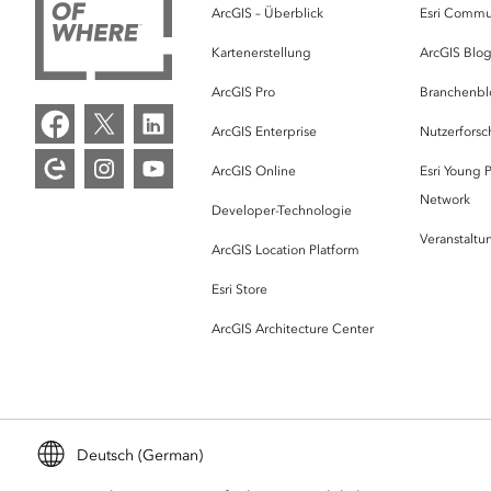
ArcGIS – Überblick
Esri Commu
Kartenerstellung
ArcGIS Blo
ArcGIS Pro
Branchenbl
ArcGIS Enterprise
Nutzerforsc
ArcGIS Online
Esri Young P
Network
Developer-Technologie
Veranstalt
ArcGIS Location Platform
Esri Store
ArcGIS Architecture Center
Deutsch (German)