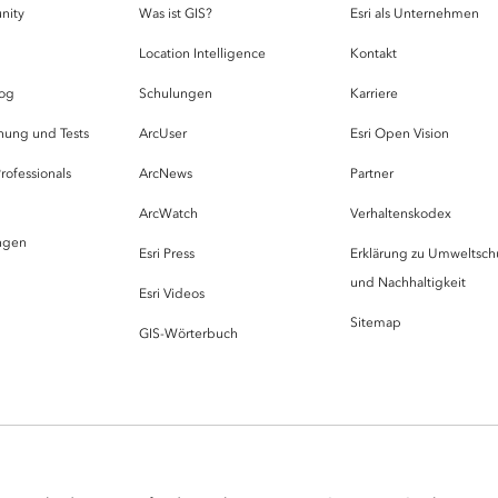
nity
Was ist GIS?
Esri als Unternehmen
g
Location Intelligence
Kontakt
og
Schulungen
Karriere
hung und Tests
ArcUser
Esri Open Vision
rofessionals
ArcNews
Partner
ArcWatch
Verhaltenskodex
ungen
Esri Press
Erklärung zu Umweltsch
und Nachhaltigkeit
Esri Videos
Sitemap
GIS-Wörterbuch