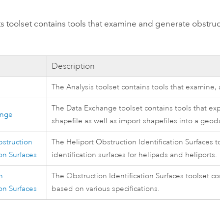
Umgeb
Geoinforma
Infrast
s toolset contains tools that examine and generate obstruc
Alle Storys
Description
The Analysis toolset contains tools that examine,
The Data Exchange toolset contains tools that e
ange
shapefile as well as import shapefiles into a geo
bstruction
The Heliport Obstruction Identification Surfaces t
ion Surfaces
identification surfaces for helipads and heliports.
n
The Obstruction Identification Surfaces toolset con
ion Surfaces
based on various specifications.