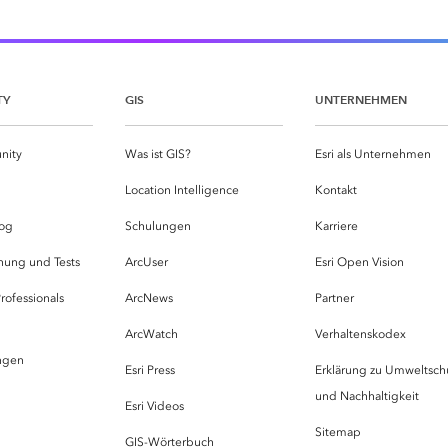
TY
GIS
UNTERNEHMEN
nity
Was ist GIS?
Esri als Unternehmen
g
Location Intelligence
Kontakt
og
Schulungen
Karriere
hung und Tests
ArcUser
Esri Open Vision
rofessionals
ArcNews
Partner
ArcWatch
Verhaltenskodex
ungen
Esri Press
Erklärung zu Umweltsch
und Nachhaltigkeit
Esri Videos
Sitemap
GIS-Wörterbuch