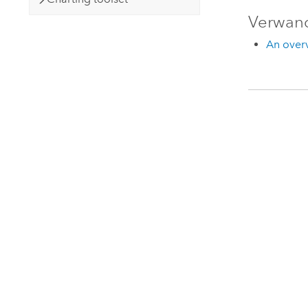
Verwan
An overv