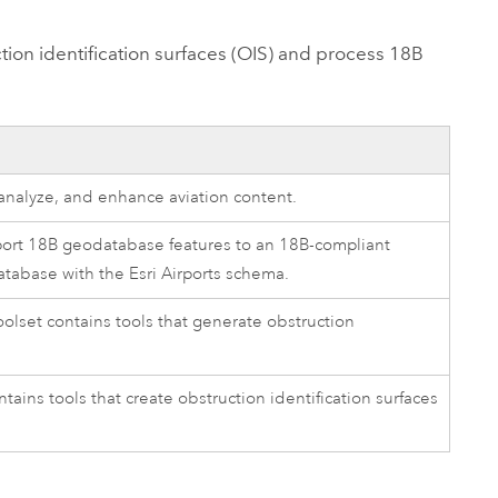
ungen.
aktivieren Sie eine kostenfreie Testversion.
Die Story lesen
Den Kurs erkunden
tionen
rukturmanagement erkunden
ArcGIS Pro erkunden
tion identification surfaces (OIS) and process 18B
 analyze, and enhance aviation content.
xport 18B geodatabase features to an 18B-compliant
database with the
Esri
Airports
schema.
oolset contains tools that generate obstruction
tains tools that create obstruction identification surfaces