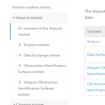
Natürliche Ressourcen
Aviation toolbox history
Developer-Technologie
The Airport
Erstellen Sie Anwendungen für
data.
Airports toolset
die Kartenerstellung und
Alle Branchen
räumliche Analyse
An overview of the Airports
Toolsets
toolset
Analysis
Alle Produkte
Analysis toolset
Data Exch
Data Exchange toolset
Obstruction Identification
Heliport O
Surfaces toolset
Identificat
Heliport Obstruction
Obstructio
Identification Surfaces
Identificat
toolset
Charting toolset