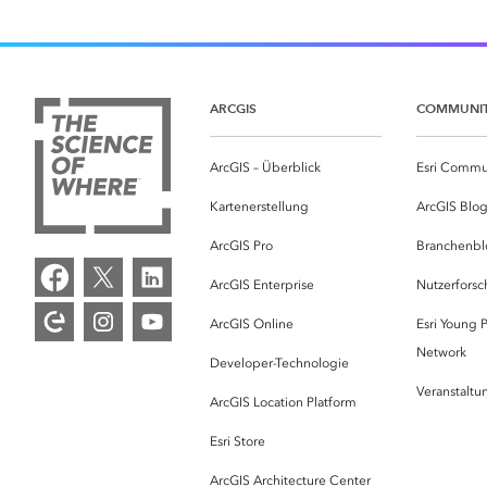
ARCGIS
COMMUNI
ArcGIS – Überblick
Esri Commu
Kartenerstellung
ArcGIS Blo
ArcGIS Pro
Branchenbl
ArcGIS Enterprise
Nutzerforsc
ArcGIS Online
Esri Young P
Network
Developer-Technologie
Veranstalt
ArcGIS Location Platform
Esri Store
ArcGIS Architecture Center