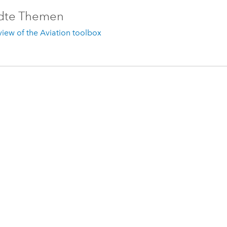
dte Themen
iew of the Aviation toolbox