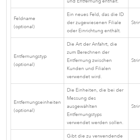
und Entfernung enthält.
Ein neues Feld, das die ID
Feldname
der zugewiesenen Filiale
Stri
(optional)
oder Einrichtung enthält.
Die Art der Anfahrt, die
zum Berechnen der
Entfernungstyp
Entfernung zwischen
Stri
(optional)
Kunden und Filialen
verwendet wird.
Die Einheiten, die bei der
Messung des
Entfernungseinheiten
ausgewählten
Stri
(optional)
Entfernungstyps
verwendet werden sollen.
Gibt die zu verwendende