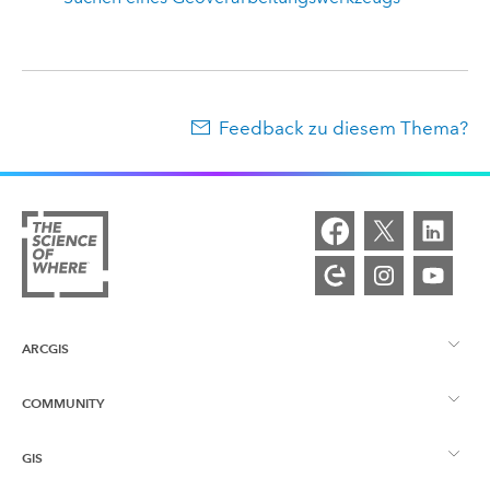
Feedback zu diesem Thema?
ARCGIS
COMMUNITY
ArcGIS – Überblick
GIS
Esri Community
Kartenerstellung