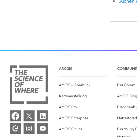
Suchen 
ARCGIS
COMMUNI
ArcGIS – Überblick
Esri Commu
Kartenerstellung
ArcGIS Blo
ArcGIS Pro
Branchenbl
ArcGIS Enterprise
Nutzerforsc
ArcGIS Online
Esri Young P
Network