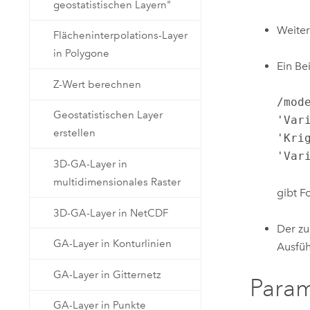
geostatistischen Layern"
Weiter
Flächeninterpolations-Layer
in Polygone
Ein Be
Z-Wert berechnen
/mod
Geostatistischen Layer
'Var
erstellen
'Kri
'Var
3D-GA-Layer in
multidimensionales Raster
gibt F
3D-GA-Layer in NetCDF
Der z
GA-Layer in Konturlinien
Ausfüh
GA-Layer in Gitternetz
Para
GA-Layer in Punkte