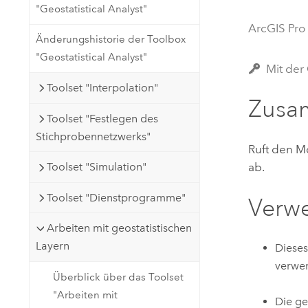
"Geostatistical Analyst"
Natürliche Ressourcen
Developer-Technologie
ArcGIS Pro
Änderungshistorie der Toolbox
Erstellen Sie Anwendungen für
"Geostatistical Analyst"
die Kartenerstellung und
Alle Branchen
Mit der 
räumliche Analyse
Toolset "Interpolation"
Zusa
Toolset "Festlegen des
Alle Produkte
Stichprobennetzwerks"
Ruft den M
Toolset "Simulation"
ab.
Toolset "Dienstprogramme"
Verw
Arbeiten mit geostatistischen
Layern
Dieses
verwe
Überblick über das Toolset
"Arbeiten mit
Die ge