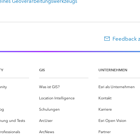
eines Geoverarbeitungswerkzeugs
Feedback 
TY
GIS
UNTERNEHMEN
nity
Was ist GIS?
Esri als Unternehmen
g
Location Intelligence
Kontakt
og
Schulungen
Karriere
hung und Tests
ArcUser
Esri Open Vision
rofessionals
ArcNews
Partner