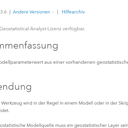
Umgeb
Geoinforma
 3.6
|
|
Hilfearchiv
Infrast
Andere Versionen
Alle Storys
Geostatistical Analyst-Lizenz verfügbar.
mmenfassung
odellparameterwert aus einer vorhandenen geostatistisch
endung
 Werkzeug wird in der Regel in einem Modell oder in der Skrip
ndet.
ostatistische Modellquelle muss ein geostatistischer Layer sein