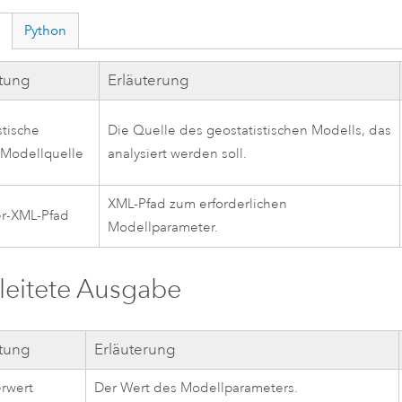
Python
ftung
Erläuterung
stische
Die Quelle des geostatistischen Modells, das
Modellquelle
analysiert werden soll.
XML-Pfad zum erforderlichen
r-XML-Pfad
Modellparameter.
eitete Ausgabe
ftung
Erläuterung
rwert
Der Wert des Modellparameters.