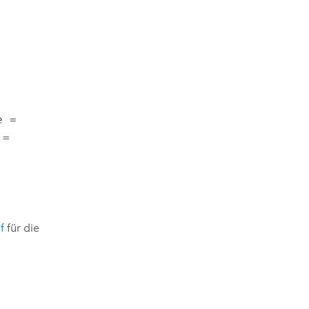
 = 
= 
f
für die