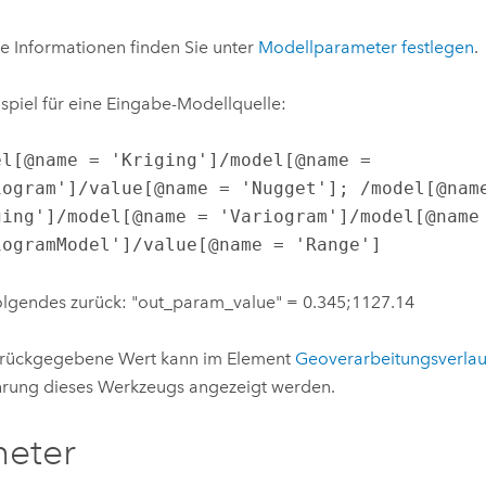
e Informationen finden Sie unter
Modellparameter festlegen
.
ispiel für eine Eingabe-Modellquelle:
el[@name = 'Kriging']/model[@name = 
iogram']/value[@name = 'Nugget']; /model[@name
ging']/model[@name = 'Variogram']/model[@name 
iogramModel']/value[@name = 'Range']
olgendes zurück: "out_param_value" = 0.345;1127.14
urückgegebene Wert kann im Element
Geoverarbeitungsverlau
rung dieses Werkzeugs angezeigt werden.
meter