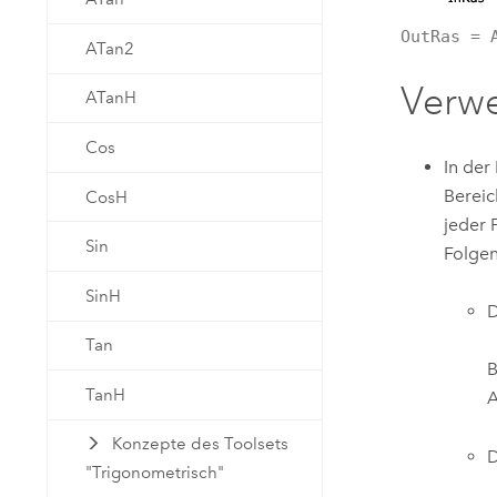
OutRas = 
ATan2
Verw
ATanH
Cos
In der
Bereic
CosH
jeder 
Sin
Folge
SinH
D
Tan
B
TanH
A
Konzepte des Toolsets
D
"Trigonometrisch"