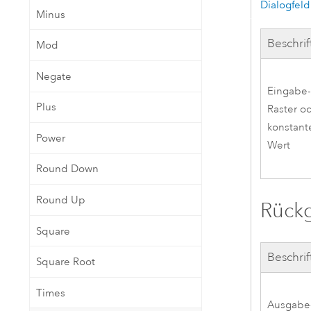
Dialogfeld
Minus
Beschri
Mod
Negate
Eingabe
Plus
Raster o
konstant
Power
Wert
Round Down
Round Up
Rück
Square
Beschri
Square Root
Times
Ausgabe