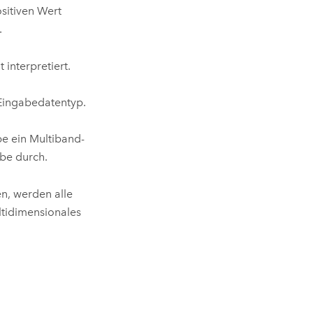
sitiven Wert
.
interpretiert.
Eingabedatentyp.
be ein Multiband-
abe durch.
, werden alle
ltidimensionales