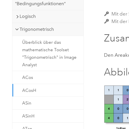
"Bedingungsfunktionen"
Natürliche Ressourcen
Developer-Technologie
Mit der 
Logisch
Erstellen Sie Anwendungen für
Mit der
die Kartenerstellung und
Alle Branchen
Trigonometrisch
räumliche Analyse
Zusa
Überblick über das
mathematische Toolset
Alle Produkte
Den Areako
"Trigonometrisch" in Image
Analyst
Abbi
ACos
ACosH
ASin
ASinH
ATan