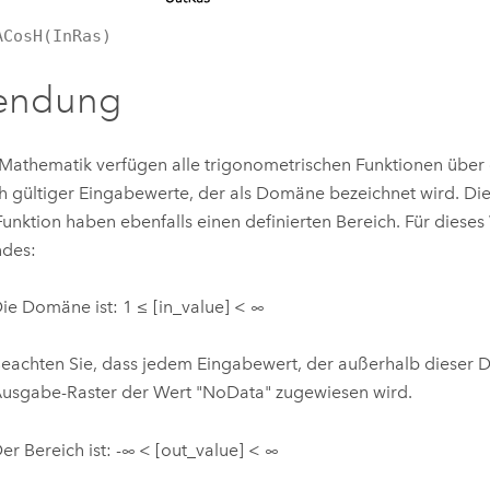
ACosH(InRas)
endung
 Mathematik verfügen alle trigonometrischen Funktionen über 
h gültiger Eingabewerte, der als Domäne bezeichnet wird. D
Funktion haben ebenfalls einen definierten Bereich. Für dieses
ndes:
ie Domäne ist: 1 ≤ [in_value] < ∞
eachten Sie, dass jedem Eingabewert, der außerhalb dieser D
usgabe-Raster der Wert "NoData" zugewiesen wird.
er Bereich ist: -∞ < [out_value] < ∞