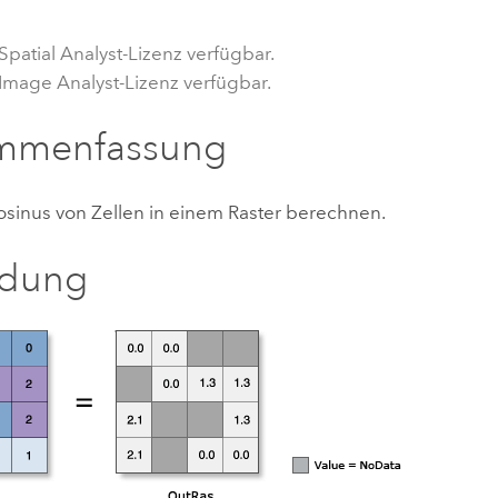
Umgeb
Geoinforma
Infrast
Spatial Analyst-Lizenz verfügbar.
 Image Analyst-Lizenz verfügbar.
Alle Storys
mmenfassung
sinus von Zellen in einem Raster berechnen.
ldung