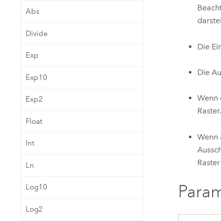
Beacht
Abs
darste
Divide
Die Ei
Exp
Die A
Exp10
Wenn d
Exp2
Raster
Float
Wenn 
Int
Aussch
Raster
Ln
Para
Log10
Log2