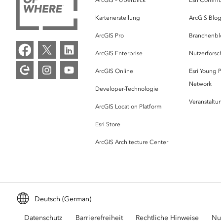
Kartenerstellung
ArcGIS Blo
ArcGIS Pro
Branchenbl
ArcGIS Enterprise
Nutzerforsc
ArcGIS Online
Esri Young P
Network
Developer-Technologie
Veranstalt
ArcGIS Location Platform
Esri Store
ArcGIS Architecture Center
Deutsch (German)
Datenschutz
Barrierefreiheit
Rechtliche Hinweise
Nu