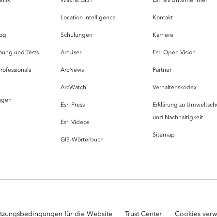
g
Location Intelligence
Kontakt
og
Schulungen
Karriere
hung und Tests
ArcUser
Esri Open Vision
rofessionals
ArcNews
Partner
ArcWatch
Verhaltenskodex
ungen
Esri Press
Erklärung zu Umweltsch
und Nachhaltigkeit
Esri Videos
Sitemap
GIS-Wörterbuch
tzungsbedingungen für die Website
Trust Center
Cookies verw