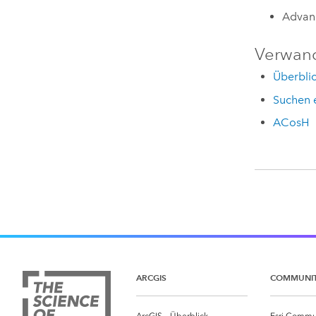
Advanc
Verwan
Überblic
Suchen 
ACosH
ARCGIS
COMMUNI
ArcGIS – Überblick
Esri Commu