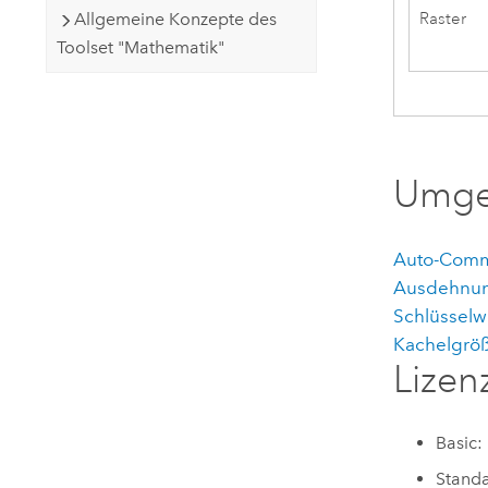
Allgemeine Konzepte des
Raster
Toolset "Mathematik"
Umge
Auto-Comm
Ausdehnu
Schlüsselw
Kachelgrö
Lizen
Basic:
Standa