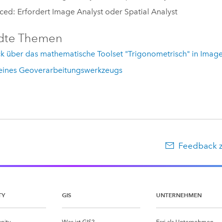
ed: Erfordert Image Analyst oder Spatial Analyst
dte Themen
k über das mathematische Toolset "Trigonometrisch" in Image
eines Geoverarbeitungswerkzeugs
Feedback 
TY
GIS
UNTERNEHMEN
nity
Was ist GIS?
Esri als Unternehmen