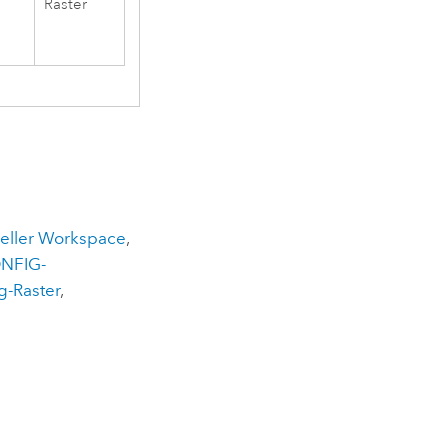
Raster
eller Workspace
,
NFIG-
g-Raster
,