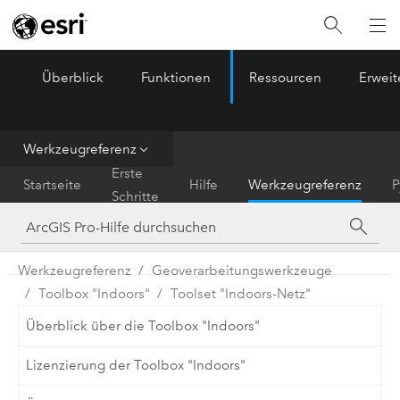
Überblick
Funktionen
Ressourcen
Erwei
ArcGIS Pro
Menu
Werkzeugreferenz
Erste
Startseite
Hilfe
Werkzeugreferenz
P
Schritte
Werkzeugreferenz
Geoverarbeitungswerkzeuge
Toolbox "Indoors"
Toolset "Indoors-Netz"
Überblick über die Toolbox "Indoors"
Lizenzierung der Toolbox "Indoors"