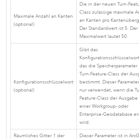
Die in der neuen Turn-Feat
Class zulässige maximale A
Maximale Anzahl an Kanten
an Kanten pro Kantenüberg
(optional)
Der Standardwert ist 5. Der
Maximalwert lautet 50.
Gibt das
Konfigurationsschlüsselwort
das die Speicherparameter
Turn-Feature-Class der Au
Konfigurationsschlüsselwort
bestimmt. Dieser Parameter
(optional)
nur verwendet, wenn die Tu
Feature-Class der Ausgabe 
einer Workgroup- oder
Enterprise-Geodatabase ers
wird.
Räumliches Gitter 1 der
Dieser Parameter ist in
ArcG