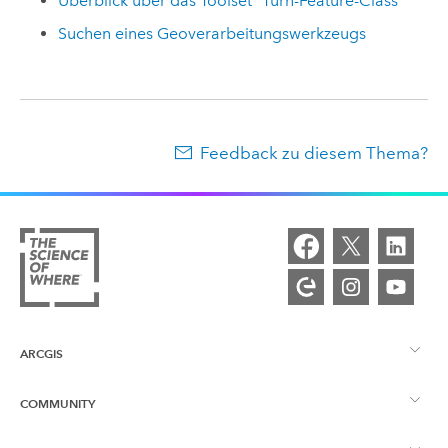
Überblick über das Toolset "Turn-Feature-Class"
Suchen eines Geoverarbeitungswerkzeugs
Feedback zu diesem Thema?
ARCGIS
COMMUNITY
ArcGIS – Überblick