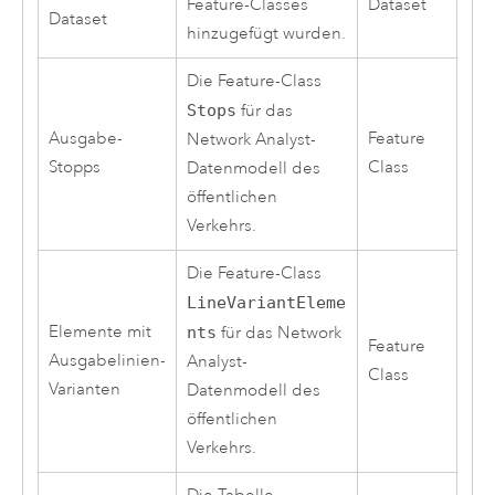
Feature-Classes
Dataset
Dataset
hinzugefügt wurden.
Die Feature-Class
Stops
für das
Ausgabe-
Feature
Network Analyst
-
Stopps
Class
Datenmodell des
öffentlichen
Verkehrs.
Die Feature-Class
LineVariantEleme
Elemente mit
nts
für das
Network
Feature
Ausgabelinien-
Analyst
-
Class
Varianten
Datenmodell des
öffentlichen
Verkehrs.