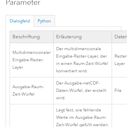
Parameter
Dialogfeld
Python
Beschriftung
Erläuterung
Date
Der multidimensionale
Multidimensionaler
Eingabe-Raster-Layer, der
Raster
Eingabe-Raster-
in einen Raum-Zeit-Würfel
Layer
Layer
konvertiert wird.
Der Ausgabe-netCDF-
Ausgabe-Raum-
Daten-Würfel, der erstellt
File
Zeit-Würfel
wird.
Legt fest, wie fehlende
Werte im Ausgabe-Raum-
Zeit-Würfel gefüllt werden.