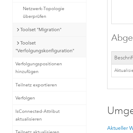
Netzwerk-Topologie
überprüfen
Toolset "Migration"
Abgel
Toolset
"Verfolgungskonfiguration"
Beschri
Verfolgungspositionen
Aktualis
hinzufügen
Teilnetz exportieren
Verfolgen
Umge
IsConnected-Attribut
aktualisieren
Aktueller 
Teilnetz aktualisieren