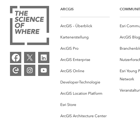
ARCGIS
COMMUNI
ArcGIS – Überblick
Esri Commu
Kartenerstellung
ArcGIS Blo
ArcGIS Pro
Branchenbl
ArcGIS Enterprise
Nutzerforsc
ArcGIS Online
Esri Young P
Network
Developer-Technologie
Veranstalt
ArcGIS Location Platform
Esri Store
ArcGIS Architecture Center