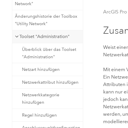
Network"
Natürliche Ressourcen
Developer-Technologie
ArcGIS Pro
Änderungshistorie der Toolbox
Erstellen Sie Anwendungen für
"Utility Network"
die Kartenerstellung und
Alle Branchen
Zusa
räumliche Analyse
Toolset "Administration"
Weist einer
Überblick über das Toolset
Alle Produkte
Netzwerkat
"Administration"
Mit einem
Netzart hinzufügen
Ein Netzwer
Netzwerkattribut hinzufügen
Attributen 
kann nur e
Netzwerkkategorie
jedoch kan
hinzufügen
Netzwerkat
werden, um
Regel hinzufügen
modelliere
Anschlusspunktkonfiguration