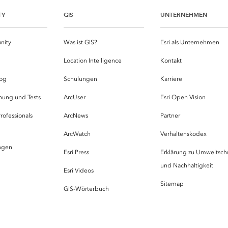
TY
GIS
UNTERNEHMEN
nity
Was ist GIS?
Esri als Unternehmen
g
Location Intelligence
Kontakt
og
Schulungen
Karriere
hung und Tests
ArcUser
Esri Open Vision
rofessionals
ArcNews
Partner
ArcWatch
Verhaltenskodex
ungen
Esri Press
Erklärung zu Umweltsch
und Nachhaltigkeit
Esri Videos
Sitemap
GIS-Wörterbuch