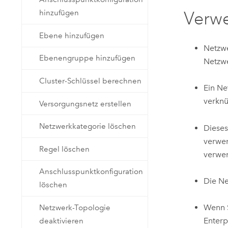
Verw
hinzufügen
Ebene hinzufügen
Netzwe
Ebenengruppe hinzufügen
Netzwe
Cluster-Schlüssel berechnen
Ein Ne
verknü
Versorgungsnetz erstellen
Netzwerkkategorie löschen
Diese
verwen
Regel löschen
verwen
Anschlusspunktkonfiguration
Die N
löschen
Wenn S
Netzwerk-Topologie
Enterp
deaktivieren