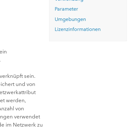
ungen.
aktivieren Sie eine kostenfreie Testversion.
Die Story lesen
Den Kurs erkunden
tionen
Parameter
rukturmanagement erkunden
ArcGIS Pro erkunden
Umgebungen
Lizenzinformationen
ein
.
verknüpft sein.
eichert und von
etzwerkattribut
net werden,
Anzahl von
tungen verwendet
ade im Netzwerk zu