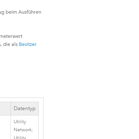
ug beim Ausführen
ameterwert
 die als
Besitzer
Datentyp
Utility
Network;
Utility