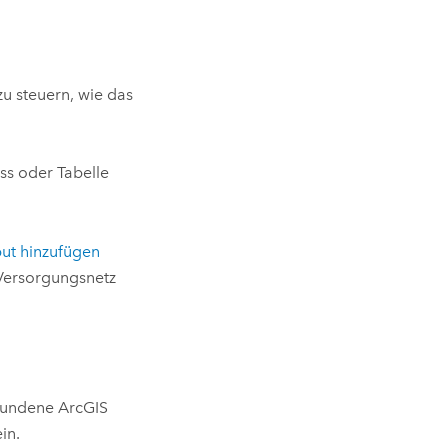
u steuern, wie das
ass oder Tabelle
but hinzufügen
Versorgungsnetz
rbundene
ArcGIS
in.