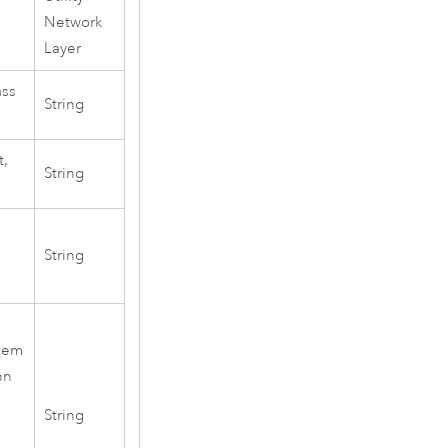
Network
Layer
ass
String
t,
String
String
 dem
nn
String