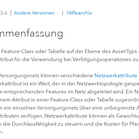
Umgeb
Geoinforma
 3.6
|
|
Hilfearchiv
Infrast
Andere Versionen
mmenfassung
Alle Storys
 Feature-Class oder Tabelle auf der Ebene des Asset-Typs 
tribut für die Verwendung bei Verfolgungsoperationen zu
 Versorgungsnetz können verschiedene
Netzwerkattribute
kattribut ist ein Wert, der in der Netzwerktopologie gesp
in entsprechenden Features im Netz abgeleitet wird. Ein N
inem Attribut in einer Feature-Class oder Tabelle zugeord
n ein einzelnes Versorgungsnetz über eine unbegrenzte 
tributen verfügen. Netzwerkattribute können als Gewich
 die Durchlassfähigkeit zu steuern und die Kosten für Pf
n.