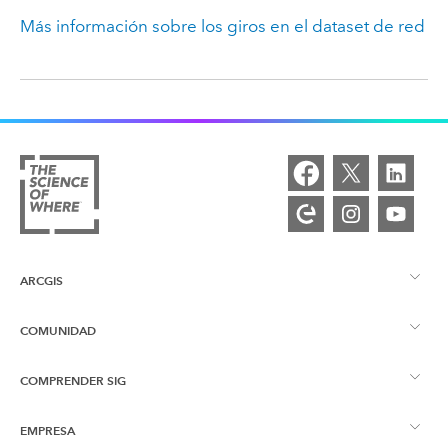
Más información sobre los giros en el dataset de red
ARCGIS
COMUNIDAD
Descripción general de ArcGIS
COMPRENDER SIG
Comunidad de Esri
Representación cartográfica
EMPRESA
¿Qué son los SIG?
Blog de ArcGIS
ArcGIS Pro