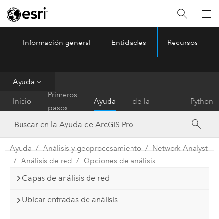
Información general
Entidades
Recursos
ArcGIS Pro
Menu
Ayuda
Referencia
Primeros
Inicio
Ayuda
de la
Python
pasos
herramienta
Ayuda
Análisis y geoprocesamiento
Network Analyst
Análisis de red
Opciones de análisis
Capas de análisis de red
Ubicar entradas de análisis