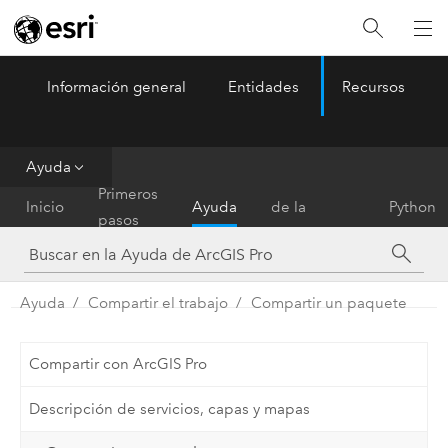
Información general
Entidades
Recursos
ArcGIS Pro
Menu
Ayuda
Referencia
Primeros
Inicio
Ayuda
de la
Python
pasos
herramienta
Ayuda
Compartir el trabajo
Compartir un paquete
Compartir con ArcGIS Pro
Descripción de servicios, capas y mapas