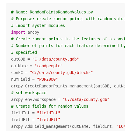
# Name: RandomPointsRandomValues.py
# Purpose: create random points with random values
# Import system modules
import
# Create random points in the features of a constra
# Number of points for each feature determined by t
# specified
outGDB = 
"C:/data/county.gdb"
outName = 
"randpeople"
conFC = 
"C:/data/county.gdb/blocks"
numField = 
"POP2000"
arcpy.CreateRandomPoints_management(outGDB, outName
# set workspace
arcpy.env.workspace = 
"C:/data/county.gdb"
# Create fields for random values
fieldInt = 
"fieldInt"
fieldFlt = 
"fieldFlt"
arcpy.AddField_management(outName, fieldInt, 
"LONG"