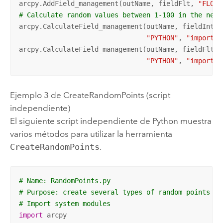
arcpy.AddField_management(outName, fieldFlt, 
"FLOAT
# Calculate random values between 1-100 in the new 
arcpy.CalculateField_management(outName, fieldInt, 
"PYTHON"
, 
"import r
arcpy.CalculateField_management(outName, fieldFlt, 
"PYTHON"
, 
"import r
Ejemplo 3 de CreateRandomPoints (script
independiente)
El siguiente script independiente de Python muestra
varios métodos para utilizar la herramienta
CreateRandomPoints
.
# Name: RandomPoints.py
# Purpose: create several types of random points fe
# Import system modules
import