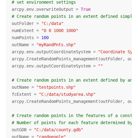
# set environment settings
arcpy.env.overwriteOutput = 
True
# Create random points in an extent defined simply 
outFolder = 
"C:/data"
numExtent = 
"0 0 1000 1000"
numPoints = 
100
outName = 
"myRandPnts.shp"
arcpy.env.outputCoordinateSystem = 
"Coordinate Syst
arcpy.CreateRandomPoints_management(outFolder, outN
arcpy.env.outputCoordinateSystem = 
""
# Create random points in an extent defined by anot
outName = 
"testpoints.shp"
fcExtent = 
"C:/data/studyarea.shp"
arcpy.CreateRandomPoints_management(outFolder, outN
# Create random points in the features of a constra
# Number of points for each feature determined by t
outGDB = 
"C:/data/county.gdb"
outName = 
"randpeople"