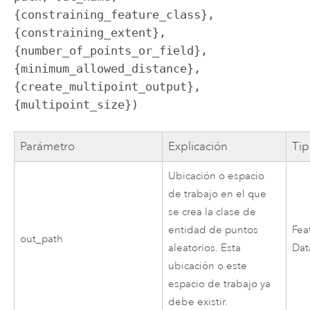
{constraining_feature_class}, 
{constraining_extent}, 
{number_of_points_or_field}, 
{minimum_allowed_distance}, 
{create_multipoint_output}, 
{multipoint_size})
Parámetro
Explicación
Tip
Ubicación o espacio
de trabajo en el que
se crea la clase de
entidad de puntos
Fea
out_path
aleatorios. Esta
Dat
ubicación o este
espacio de trabajo ya
debe existir.