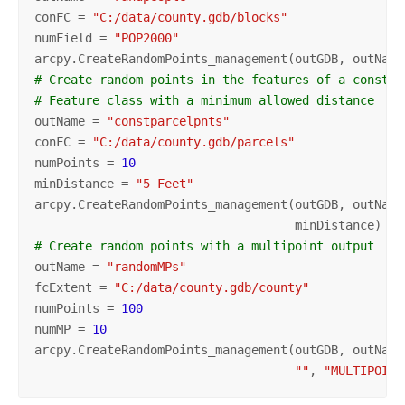
conFC = 
"C:/data/county.gdb/blocks"
numField = 
"POP2000"
arcpy.CreateRandomPoints_management(outGDB, outName
# Create random points in the features of a constra
# Feature class with a minimum allowed distance
outName = 
"constparcelpnts"
conFC = 
"C:/data/county.gdb/parcels"
numPoints = 
10
minDistance = 
"5 Feet"
arcpy.CreateRandomPoints_management(outGDB, outName
# Create random points with a multipoint output
outName = 
"randomMPs"
fcExtent = 
"C:/data/county.gdb/county"
numPoints = 
100
numMP = 
10
arcpy.CreateRandomPoints_management(outGDB, outName
""
, 
"MULTIPOINT