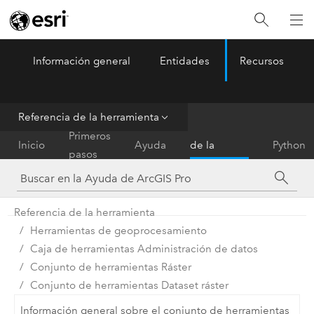
Información general
Entidades
Recursos
ArcGIS Pro
Menu
Referencia de la herramienta
Referencia
Primeros
Inicio
Ayuda
de la
Python
pasos
herramienta
Referencia de la herramienta
Herramientas de geoprocesamiento
Caja de herramientas Administración de datos
Conjunto de herramientas Ráster
Conjunto de herramientas Dataset ráster
Información general sobre el conjunto de herramientas