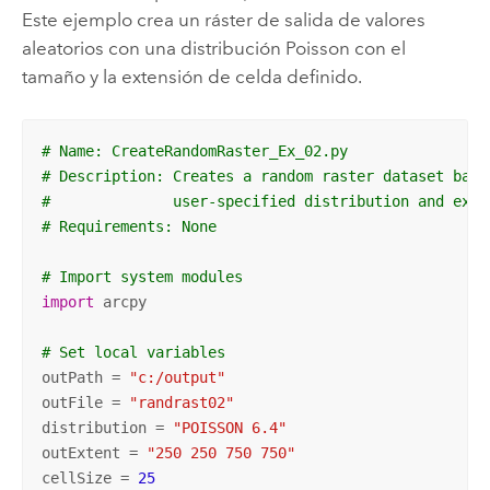
Este ejemplo crea un ráster de salida de valores
aleatorios con una distribución Poisson con el
tamaño y la extensión de celda definido.
# Name: CreateRandomRaster_Ex_02.py
# Description: Creates a random raster dataset base
#              user-specified distribution and exte
# Requirements: None
# Import system modules
import
 arcpy

# Set local variables
outPath = 
"c:/output"
outFile = 
"randrast02"
distribution = 
"POISSON 6.4"
outExtent = 
"250 250 750 750"
cellSize = 
25