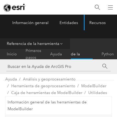
Información general
Entidades
Recursos
ArcGIS Pro
Menu
Referencia de la herramienta
Referencia
Primeros
Inicio
Ayuda
de la
Python
pasos
herramienta
Ayuda
Análisis y geoprocesamiento
Herramienta de geoprocesamiento
ModelBuilder
Caja de herramientas de ModelBuilder
Utilidades
Información general de las herramientas de
ModelBuilder