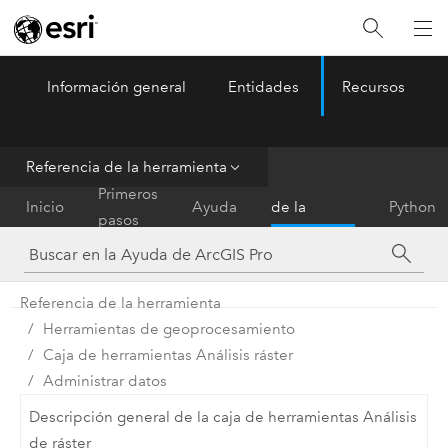
Información general
Entidades
Recursos
ArcGIS Pro
Menu
Referencia de la herramienta
Referencia
Primeros
Inicio
Ayuda
de la
Python
pasos
herramienta
Referencia de la herramienta
Herramientas de geoprocesamiento
Caja de herramientas Análisis ráster
Administrar datos
Descripción general de la caja de herramientas Análisis
de ráster