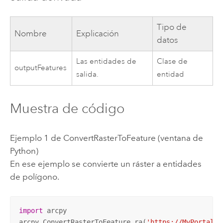
Tipo de
Nombre
Explicación
datos
Las entidades de
Clase de
outputFeatures
salida.
entidad
Muestra de código
Ejemplo 1 de ConvertRasterToFeature (ventana de
Python)
En ese ejemplo se convierte un ráster a entidades
de polígono.
import
 arcpy

arcpy.ConvertRasterToFeature_ra(
'https://MyPortal.e