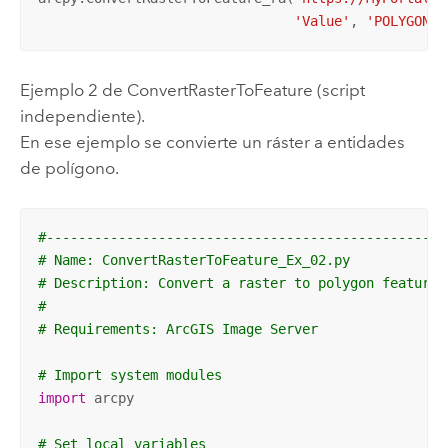
'Value'
, 
'POLYGON'
,
Ejemplo 2 de ConvertRasterToFeature (script
independiente).
En ese ejemplo se convierte un ráster a entidades
de polígono.
#--------------------------------------------------
# Name: ConvertRasterToFeature_Ex_02.py
# Description: Convert a raster to polygon features
#
# Requirements: ArcGIS Image Server
# Import system modules
import
 arcpy

# Set local variables