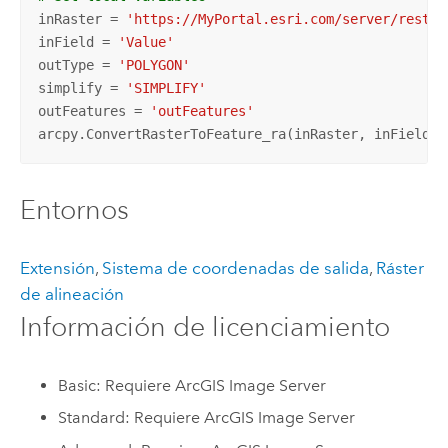
inRaster = 
'https://MyPortal.esri.com/server/rest/s
inField = 
'Value'
outType = 
'POLYGON'
simplify = 
'SIMPLIFY'
outFeatures = 
'outFeatures'
arcpy.ConvertRasterToFeature_ra(inRaster, inField, 
Entornos
Extensión
,
Sistema de coordenadas de salida
,
Ráster
de alineación
Información de licenciamiento
Basic: Requiere ArcGIS Image Server
Standard: Requiere ArcGIS Image Server