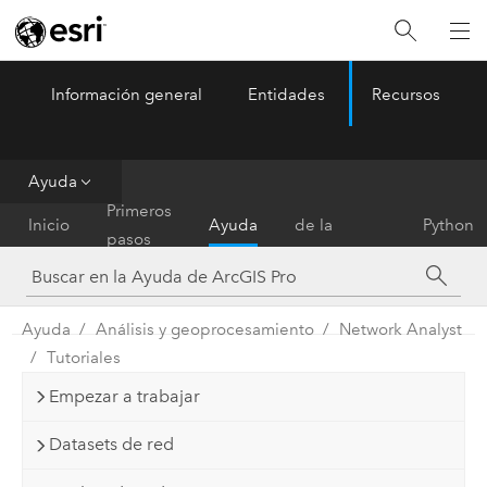
Información general
Entidades
Recursos
ArcGIS Pro
Menu
Ayuda
Referencia
Primeros
Inicio
Ayuda
de la
Python
pasos
herramienta
Ayuda
Análisis y geoprocesamiento
Network Analyst
Tutoriales
Empezar a trabajar
Datasets de red