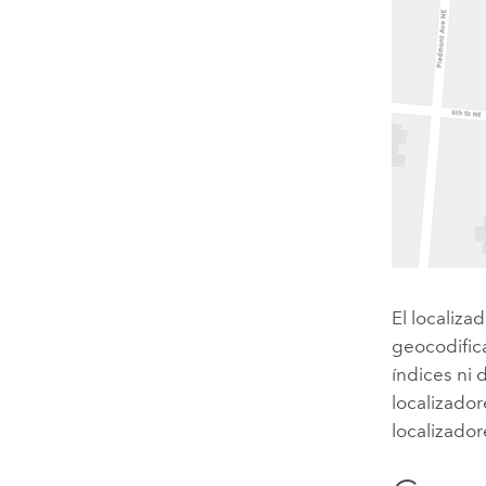
El localiza
geocodifica
índices ni 
localizador
localizador