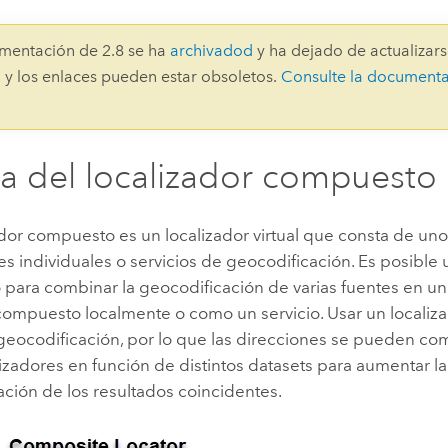
Explorar la gestión de infrae
Todas las historias
mentación de 2.8 se ha
archivadod
y ha dejado de actualizars
 y los enlaces pueden estar obsoletos.
Consulte la document
a del localizador compuesto
ador compuesto es un localizador virtual que consta de un
es individuales o servicios de geocodificación. Es posible u
para combinar la geocodificación de varias fuentes en un 
compuesto localmente o como un servicio. Usar un locali
geocodificación, por lo que las direcciones se pueden com
lizadores en función de distintos datasets para aumentar l
ción de los resultados coincidentes.