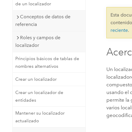
de un localizador
Recursos Naturales
Tecnología para desarrolladores
Esta docu
Conceptos de datos de
Crear aplicaciones de
contenido
referencia
representación cartográfica y
Todos los sectores
reciente
.
análisis espacial
Roles y campos de
localizador
Acerc
Todos los productos
Principios básicos de tablas de
nombres alternativos
Un localiz
localizador
Crear un localizador
compuesto 
usando el 
Crear un localizador de
permite la 
entidades
varios loca
Mantener su localizador
geocodifica
actualizado