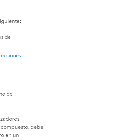
iguiente:
os de
irecciones
ino de
izadores
dor compuesto, debe
ro en un