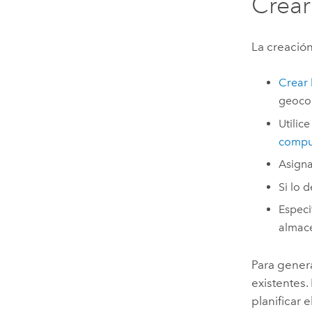
Crear
La creación
Crear 
geocod
Utilic
compu
Asigna
Si lo d
Especi
almac
Para gener
existentes.
planificar