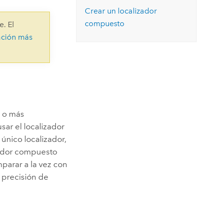
Explorar el curso
structuras
Explorar ArcGIS Pro
Crear un localizador
Leer la historia
compuesto
e. El
ación más
o o más
sar el localizador
único localizador,
zador compuesto
parar a la vez con
a precisión de