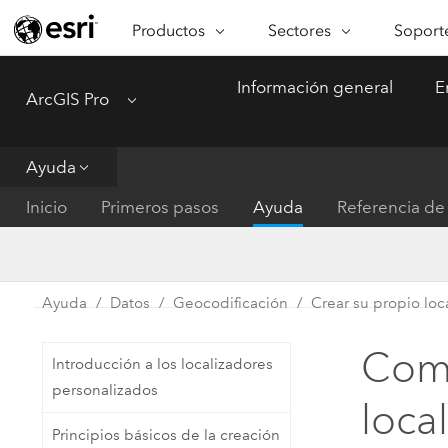
Productos
Sectores
Soporte
ARCGIS
SECTORES
SOPORTE
CA
Información general
E
ArcGIS Pro
Menu
Descripción general de ArcGIS
Arquitectura, ingeniería y
Servici
Re
Plataforma geoespacial de Esri
construcción
Ve
Soporte
para empresas
es
Ayuda
Empresa
Formac
ArcGIS Online
An
Inicio
Primeros pasos
Ayuda
Referencia de 
Conservación
Plataforma completa de
Pr
representación cartográfica de
an
Educación
SaaS
Ad
Servicios públicos de ener
Ayuda
Datos
Geocodificación
Crear su propio loc
ArcGIS Pro
In
Gestión de instalaciones
El software SIG líder del mundo
es
Comb
Introducción a los localizadores
Salud y servicios humanos
ArcGIS Enterprise
personalizados
loca
Sistema fundamental para SIG y
Gobierno nacional
Principios básicos de la creación
representación cartográfica