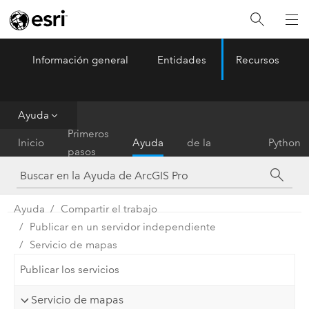
Información general
Entidades
Recursos
ArcGIS Pro
Menu
Ayuda
Referencia
Primeros
Inicio
Ayuda
de la
Python
pasos
herramienta
Ayuda
Compartir el trabajo
Publicar en un servidor independiente
Servicio de mapas
Publicar los servicios
Servicio de mapas