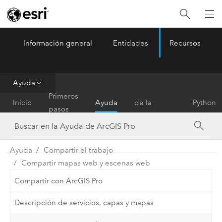
Información general
Entidades
Recursos
ArcGIS Pro
Menu
Ayuda
Referencia
Primeros
Inicio
Ayuda
de la
Python
pasos
herramienta
Ayuda
Compartir el trabajo
Compartir mapas web y escenas web
Compartir con ArcGIS Pro
Descripción de servicios, capas y mapas