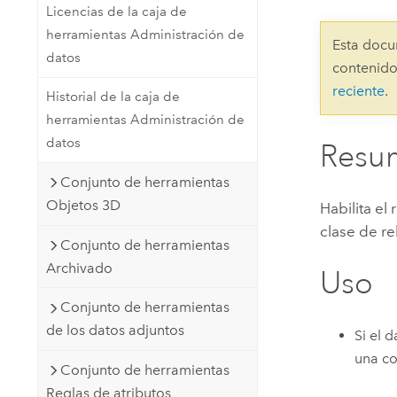
Licencias de la caja de
Recursos Naturales
Tecnología para desarrolladores
herramientas Administración de
Esta docu
Crear aplicaciones de
datos
contenido
representación cartográfica y
Todos los sectores
reciente
.
Historial de la caja de
análisis espacial
herramientas Administración de
datos
Resu
Todos los productos
Conjunto de herramientas
Objetos 3D
Habilita el
clase de r
Conjunto de herramientas
Archivado
Uso
Conjunto de herramientas
de los datos adjuntos
Si el 
una co
Conjunto de herramientas
Reglas de atributos