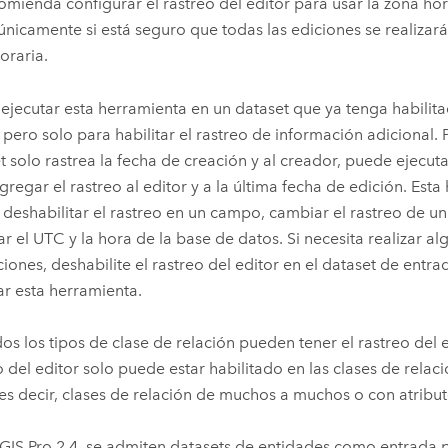
omienda configurar el rastreo del editor para usar la zona hor
únicamente si está seguro que todas las ediciones se realiza
oraria.
ejecutar esta herramienta en un dataset que ya tenga habilita
, pero solo para habilitar el rastreo de información adicional. 
t solo rastrea la fecha de creación y al creador, puede ejecut
gregar el rastreo al editor y a la última fecha de edición. Est
deshabilitar el rastreo en un campo, cambiar el rastreo de u
r el UTC y la hora de la base de datos. Si necesita realizar al
iones, deshabilite el rastreo del editor en el dataset de entra
ar esta herramienta.
os los tipos de clase de relación pueden tener el rastreo del e
o del editor solo puede estar habilitado en las clases de rela
(es decir, clases de relación de muchos a muchos o con atribut
GIS Pro 2.4
, se admiten datasets de entidades como entrada 