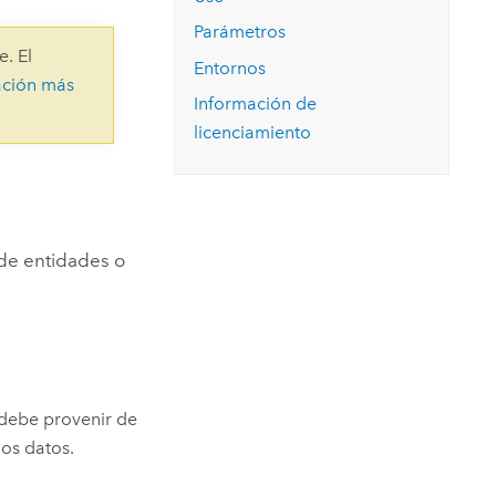
Explorar el curso
structuras
Explorar ArcGIS Pro
Leer la historia
Parámetros
e. El
Entornos
ación más
Información de
licenciamiento
t de entidades o
 debe provenir de
os datos.