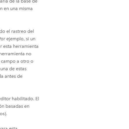
aria de la base de
rán en una misma
do el rastreo del
Por ejemplo, si un
ar esta herramienta
a herramienta no
n campo a otro o
guna de estas
da antes de
ditor habilitado. El
ción basadas en
os).
para esta