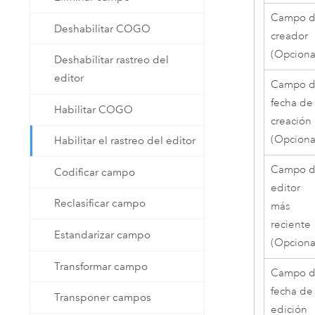
Campo 
Deshabilitar COGO
creador
(Opciona
Deshabilitar rastreo del
editor
Campo 
fecha de
Habilitar COGO
creación
(Opciona
Habilitar el rastreo del editor
Campo 
Codificar campo
editor
Reclasificar campo
más
reciente
Estandarizar campo
(Opciona
Transformar campo
Campo 
fecha de
Transponer campos
edición