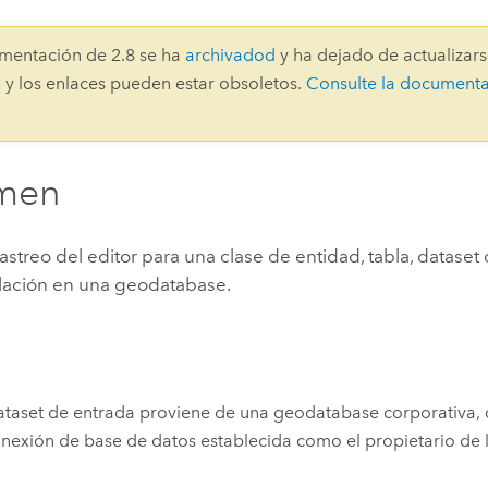
Explorar la gestión de infrae
Todas las historias
mentación de 2.8 se ha
archivadod
y ha dejado de actualizars
 y los enlaces pueden estar obsoletos.
Consulte la document
men
 rastreo del editor para una clase de entidad, tabla, datase
elación en una geodatabase.
dataset de entrada proviene de una geodatabase corporativa,
nexión de base de datos establecida como el propietario de l