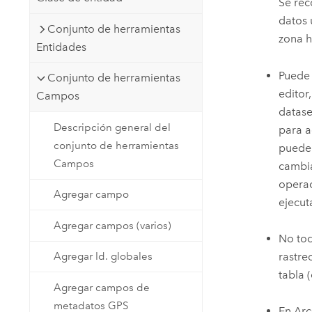
Se rec
datos 
Conjunto de herramientas
zona h
Entidades
Puede 
Conjunto de herramientas
editor
Campos
datase
Descripción general del
para a
conjunto de herramientas
puede 
Campos
cambia
operac
Agregar campo
ejecut
Agregar campos (varios)
No tod
rastre
Agregar Id. globales
tabla 
Agregar campos de
metadatos GPS
En
Arc