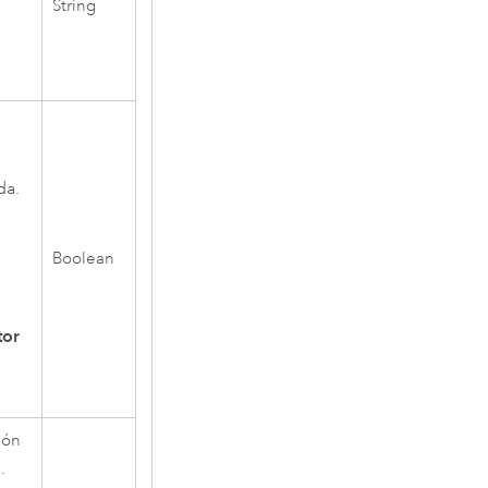
String
da.
Boolean
tor
ión
.