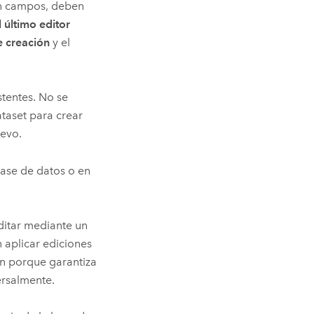
en campos, deben
último editor
 creación
y el
stentes. No se
ataset para crear
uevo.
base de datos o en
editar mediante un
 aplicar ediciones
n porque garantiza
ersalmente.