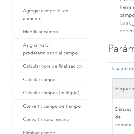
herram
Agregar campo Id. en
campo
aumento
last
deben 
Modificar campo
Asignar valor
Parám
predeterminado al campo
Calcular hora de finalización
Cuadro de
Calcular campo
Etiquet
Calcular campos (múltiple)
Convertir campo de tiempo
Dataset
de
Convertir zona horaria
entrada
Eliminar campo