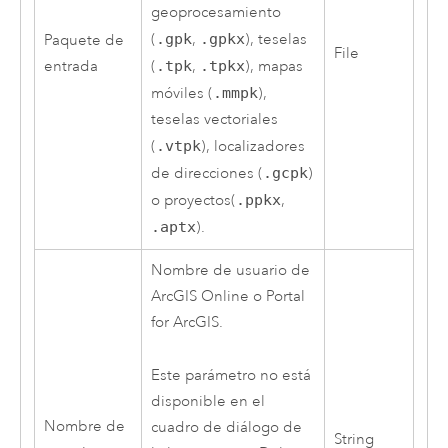
geoprocesamiento
(
.gpk
,
.gpkx
), teselas
Paquete de
File
entrada
(
.tpk
,
.tpkx
), mapas
móviles (
.mmpk
),
teselas vectoriales
(
.vtpk
), localizadores
de direcciones (
.gcpk
)
o proyectos(
.ppkx
,
.aptx
).
Nombre de usuario de
ArcGIS Online
o
Portal
for ArcGIS
.
Este parámetro no está
disponible en el
Nombre de
cuadro de diálogo de
String