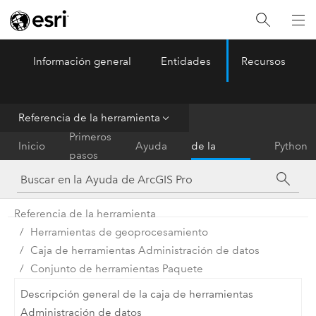
Información general
Entidades
Recursos
ArcGIS Pro
Menu
Referencia de la herramienta
Referencia
Primeros
Inicio
Ayuda
de la
Python
pasos
herramienta
Referencia de la herramienta
Herramientas de geoprocesamiento
Caja de herramientas Administración de datos
Conjunto de herramientas Paquete
Descripción general de la caja de herramientas
Administración de datos