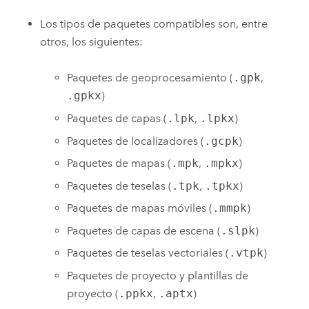
Los tipos de paquetes compatibles son, entre
otros, los siguientes:
Paquetes de geoprocesamiento (
.gpk
,
.gpkx
)
Paquetes de capas (
.lpk
,
.lpkx
)
Paquetes de localizadores (
.gcpk
)
Paquetes de mapas (
.mpk
,
.mpkx
)
Paquetes de teselas (
.tpk
,
.tpkx
)
Paquetes de mapas móviles (
.mmpk
)
Paquetes de capas de escena (
.slpk
)
Paquetes de teselas vectoriales (
.vtpk
)
Paquetes de proyecto y plantillas de
proyecto (
.ppkx
,
.aptx
)