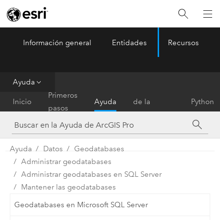
Información general
Entidades
Recursos
ArcGIS Pro
Menu
Ayuda
Referencia
Primeros
Inicio
Ayuda
de la
Python
pasos
herramienta
Ayuda
Datos
Geodatabases
Administrar geodatabases
Administrar geodatabases en SQL Server
Mantener las geodatabases
Geodatabases en Microsoft SQL Server