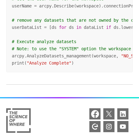
userName = arcpy.Describe(workspace).connectionPrope
# remove any datasets that are not owned by the con
userDataList = [ds 
for
 ds 
in
 dataList 
if
 ds.lower()
# Execute analyze datasets
# Note: to use the "SYSTEM" option the workspace us
arcpy.AnalyzeDatasets_management(workspace, 
"NO_SYS
print(
"Analyze Complete"
)