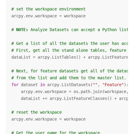
# set the workspace environment
arcpy.env.workspace = workspace

# 
NOTE:
 Analyze Datasets can accept a Python list o
# Get a list of all the datasets the user has acces
# First, get all the stand alone tables, feature cl
dataList = arcpy.ListTables() + arcpy.ListFeatureCl
# Next, for feature datasets get all of the dataset
# from the list and add them to the master list.
for
 dataset 
in
 arcpy.ListDatasets(
""
, 
"Feature"
):

    arcpy.env.workspace = os.path.join(workspace,dat
    dataList += arcpy.ListFeatureClasses() + arcpy.L
# reset the workspace
arcpy.env.workspace = workspace

# Get the user name for the workspace