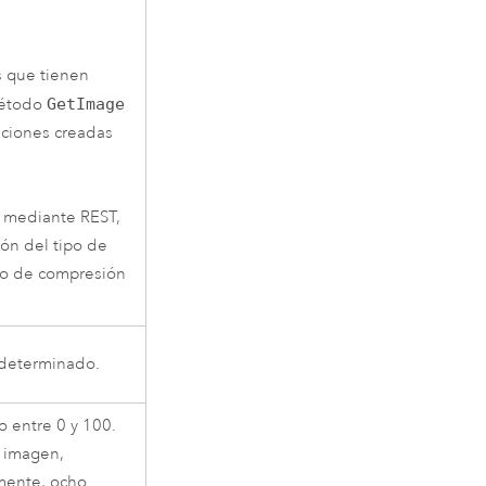
s que tienen
método
GetImage
aciones creadas
s mediante REST,
ón del tipo de
do de compresión
determinado.
o entre 0 y 100.
a imagen,
mente, ocho