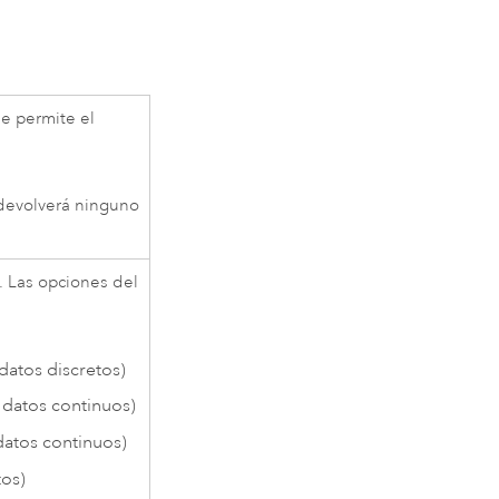
e permite el
e devolverá ninguno
. Las opciones del
atos discretos)
 datos continuos)
atos continuos)
tos)