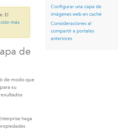
Explorar el curso
structuras
Explorar ArcGIS Pro
Configurar una capa de
Leer la historia
imágenes web en caché
e. El
ación más
Consideraciones al
compartir a portales
anteriores
capa de
web de modo que
 para su
 resultados
Enterprise
haga
 propiedades