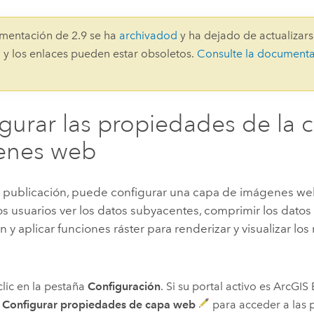
Explorar la gestión de infrae
Todas las historias
mentación de 2.9 se ha
archivadod
y ha dejado de actualizars
 y los enlaces pueden estar obsoletos.
Consulte la document
gurar las propiedades de la 
enes web
a publicación, puede configurar una capa de imágenes 
os usuarios ver los datos subyacentes, comprimir los datos
ón y aplicar funciones ráster para renderizar y visualizar los
lic en la pestaña
Configuración
. Si su portal activo es
ArcGIS 
n
Configurar propiedades de capa web
para acceder a las