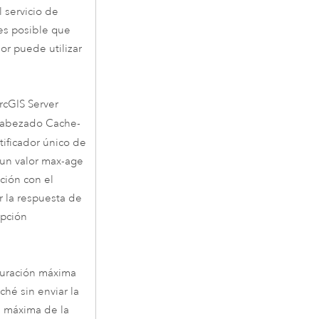
 servicio de
es posible que
or puede utilizar
rcGIS Server
cabezado Cache-
tificador único de
 un valor max-age
ción con el
r la respuesta de
opción
 duración máxima
ché sin enviar la
ón máxima de la