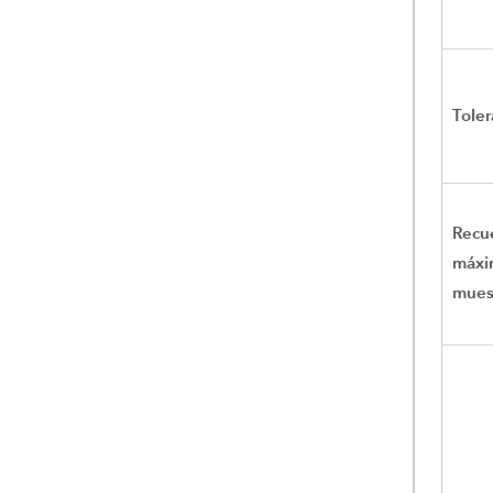
Toler
Recu
máxi
mues