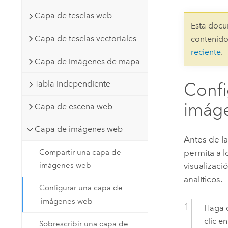
Recursos Naturales
Capa de teselas web
Tecnología para desarrolladores
Esta docu
Crear aplicaciones de
Capa de teselas vectoriales
contenido
representación cartográfica y
Todos los sectores
reciente
.
análisis espacial
Capa de imágenes de mapa
Tabla independiente
Confi
Todos los productos
imág
Capa de escena web
Capa de imágenes web
Antes de l
Compartir una capa de
permita a l
imágenes web
visualizaci
analíticos.
Configurar una capa de
imágenes web
Haga c
clic e
Sobrescribir una capa de