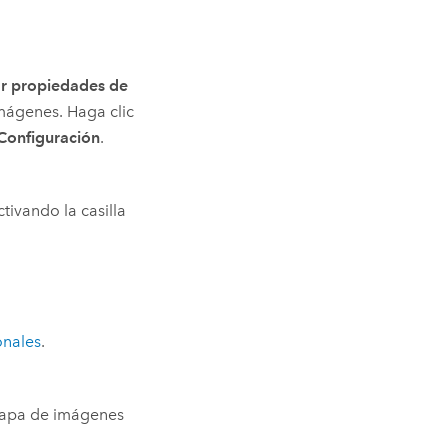
ar propiedades de
mágenes. Haga clic
Configuración
.
tivando la casilla
onales
.
 capa de imágenes