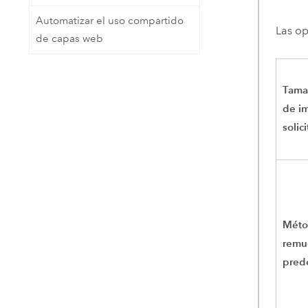
Automatizar el uso compartido
Las op
de capas web
Tama
de i
solic
Méto
remu
pred