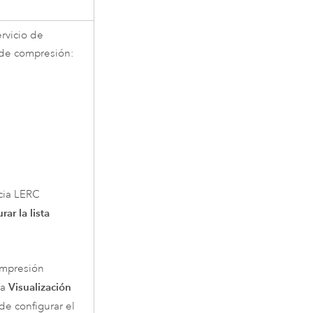
rvicio de
 de compresión:
cia LERC
rar la lista
ompresión
Visualización
ña
de configurar el