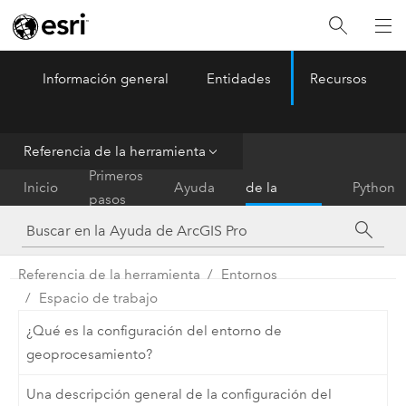
Información general
Entidades
Recursos
ArcGIS Pro
Menu
Referencia de la herramienta
Referencia
Primeros
Inicio
Ayuda
de la
Python
pasos
herramienta
Referencia de la herramienta
Entornos
Espacio de trabajo
¿Qué es la configuración del entorno de
geoprocesamiento?
Una descripción general de la configuración del