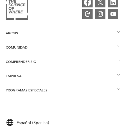
ARCGIS
COMUNIDAD
Descripción general de ArcGIS
COMPRENDER SIG
Comunidad de Esri
Representación cartográfica
EMPRESA
¿Qué son los SIG?
Blog de ArcGIS
ArcGIS Pro
PROGRAMAS ESPECIALES
Acerca de Esri
Inteligencia de ubicación
Blog del sector
ArcGIS Enterprise
ArcGIS for Personal Use
Póngase en contacto con nosotros
Formación
Investigación y pruebas de usuarios
ArcGIS Online
ArcGIS for Student Use
Español (Spanish)
Profesiones
ArcUser
Red de jóvenes profesionales de Esri