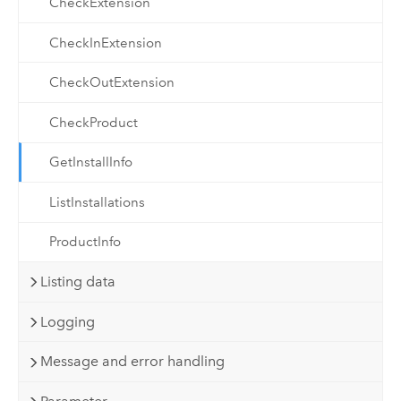
CheckExtension
CheckInExtension
CheckOutExtension
CheckProduct
GetInstallInfo
ListInstallations
ProductInfo
Listing data
Logging
Message and error handling