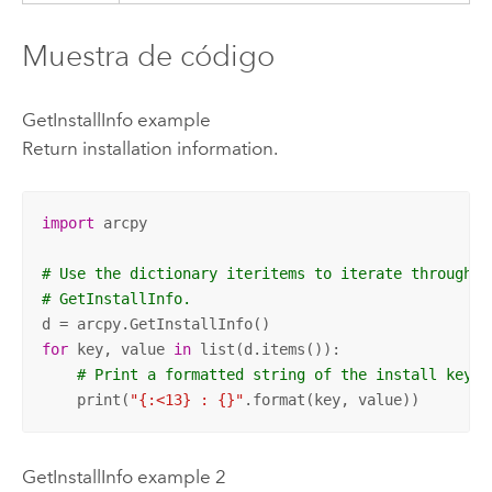
Muestra de código
GetInstallInfo example
Return installation information.
import
 arcpy

# Use the dictionary iteritems to iterate through t
# GetInstallInfo.
for
 key, value 
in
 list(d.items()):

# Print a formatted string of the install key a
    print(
"{:<13} : {}"
.format(key, value))
GetInstallInfo example 2