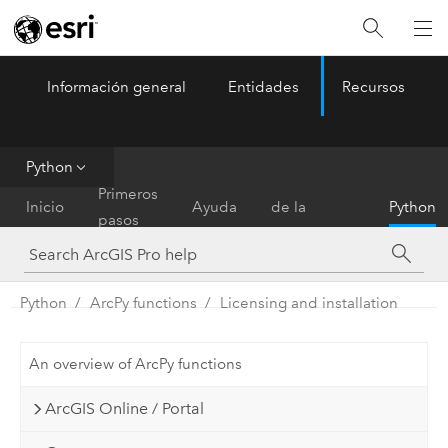
Información general
Entidades
Recursos
ArcGIS Pro
Menu
Python
Referencia
Primeros
Inicio
Ayuda
de la
Python
pasos
herramienta
Python
ArcPy functions
Licensing and installation
An overview of ArcPy functions
ArcGIS Online / Portal