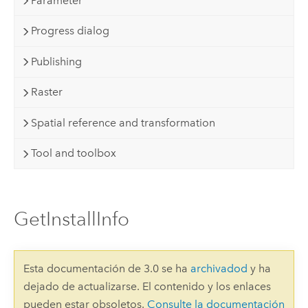
Parameter
Progress dialog
Publishing
Raster
Spatial reference and transformation
Tool and toolbox
GetInstallInfo
Esta documentación de 3.0 se ha
archivadod
y ha
dejado de actualizarse. El contenido y los enlaces
pueden estar obsoletos.
Consulte la documentación