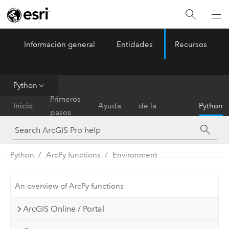
Información general
Entidades
Recursos
ArcGIS Pro
Menu
Python
Referencia
Primeros
Inicio
Ayuda
de la
Python
pasos
herramienta
Python
ArcPy functions
Environment
An overview of ArcPy functions
ArcGIS Online / Portal