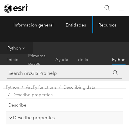
Información general
Entidades
Recursos
ArcGIS Pro
Menu
Python
Referencia
Primeros
Inicio
Ayuda
de la
Python
pasos
herramienta
Python
ArcPy functions
Describing data
Describe properties
Describe
Describe properties