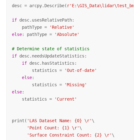
desc = arcpy.Describe(
r'E:\GIS_Data\lidar\test_bmor
if
 desc.usesRelativePath: 

    pathType = 
'Relative'
else
: pathType = 
'Absolute'
# Determine state of statistics
if
 desc.needsUpdateStatistics:

if
 desc.hasStatistics:

        statistics = 
'Out-of-date'
else
:

        statistics = 
'Missing'
else
:

    statistics = 
'Current'
print(
'LAS Dataset Name: {0} \r'
\

'Point Count: {1} \r'
\

'Surface Constraint Count: {2} \r'
\
