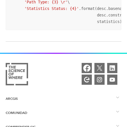
'Path Type: {3} \r'
\

'Statistics Status: {4}'
.format(desc.basename
                                      desc.constrain
                                      statistics))
ARCGIS
COMUNIDAD
Descripción general de ArcGIS
COMPRENDER SIG