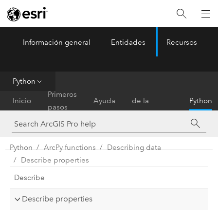
Información general
Entidades
Recursos
ArcGIS Pro
Menu
Python
Referencia
Primeros
Inicio
Ayuda
de la
Python
pasos
herramienta
Python
ArcPy functions
Describing data
Describe properties
Describe
Describe properties