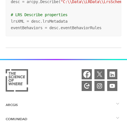
desc = arcpy.Describe(
"C:\\Data\\LRData\\LrsSchema.
# LRS Describe properties
lrsXML = desc.lrsMetadata

eventBehaviors = desc.eventBehaviorRules
ARCGIS
COMUNIDAD
Descripción general de ArcGIS