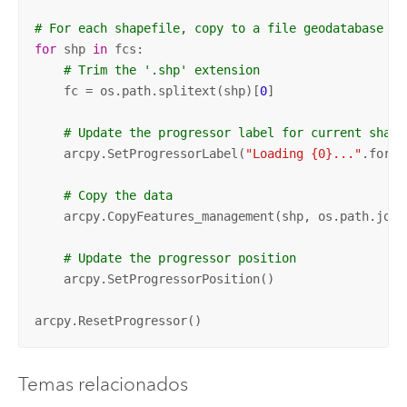
# For each shapefile, copy to a file geodatabase
for
 shp 
in
 fcs:

# Trim the '.shp' extension
    fc = os.path.splitext(shp)[
0
]

# Update the progressor label for current shape
    arcpy.SetProgressorLabel(
"Loading {0}..."
.forma
# Copy the data
    arcpy.CopyFeatures_management(shp, os.path.join
# Update the progressor position
    arcpy.SetProgressorPosition()

arcpy.ResetProgressor()
Temas relacionados