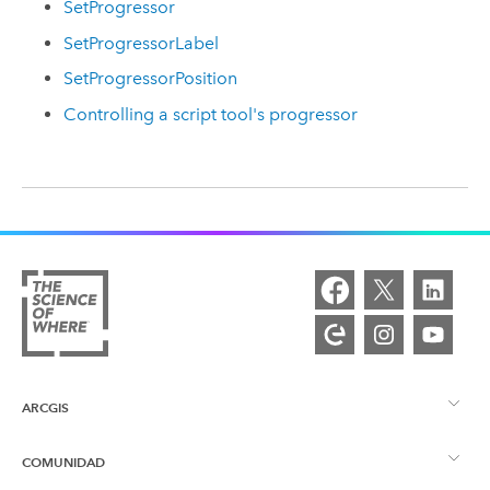
SetProgressor
SetProgressorLabel
SetProgressorPosition
Controlling a script tool's progressor
ARCGIS
COMUNIDAD
Descripción general de ArcGIS