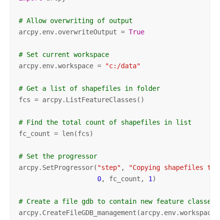
# Allow overwriting of output
arcpy.env.overwriteOutput = 
True
# Set current workspace
arcpy.env.workspace = 
"c:/data"
# Get a list of shapefiles in folder
fcs = arcpy.ListFeatureClasses()

# Find the total count of shapefiles in list
fc_count = len(fcs)

# Set the progressor
arcpy.SetProgressor(
"step"
, 
"Copying shapefiles to 
0
, fc_count, 
1
)

# Create a file gdb to contain new feature classes
arcpy.CreateFileGDB_management(arcpy.env.workspace,