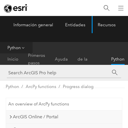
Información general
Entidades
Recursos
ArcGIS Pro
Menu
Python
Referencia
Primeros
Inicio
Ayuda
de la
Python
pasos
herramienta
Python
ArcPy functions
Progress dialog
An overview of ArcPy functions
ArcGIS Online / Portal