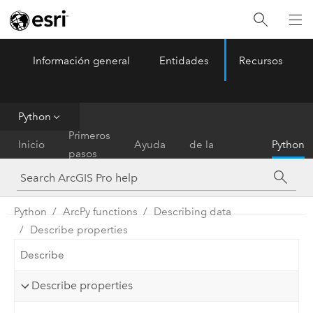
Información general
Entidades
Recursos
ArcGIS Pro
Menu
Python
Referencia
Primeros
Inicio
Ayuda
de la
Python
pasos
herramienta
Python
ArcPy functions
Describing data
Describe properties
Describe
Describe properties