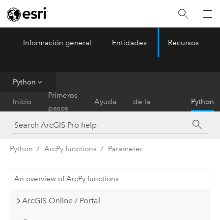
Información general
Entidades
Recursos
ArcGIS Pro
Menu
Python
Referencia
Primeros
Inicio
Ayuda
de la
Python
pasos
herramienta
Python
ArcPy functions
Parameter
An overview of ArcPy functions
ArcGIS Online / Portal