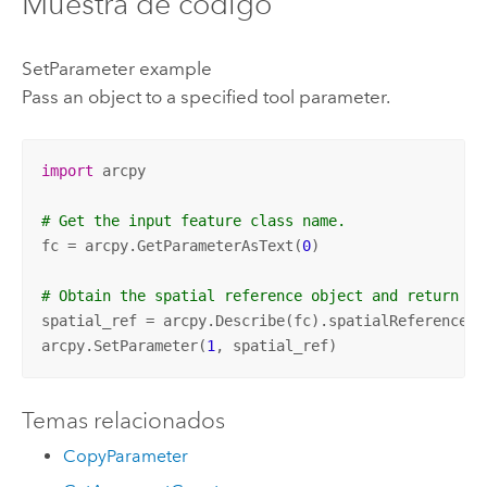
Muestra de código
SetParameter example
Pass an object to a specified tool parameter.
import
 arcpy

# Get the input feature class name.
fc = arcpy.GetParameterAsText(
0
)

# Obtain the spatial reference object and return it
spatial_ref = arcpy.Describe(fc).spatialReference

arcpy.SetParameter(
1
, spatial_ref)
Temas relacionados
CopyParameter